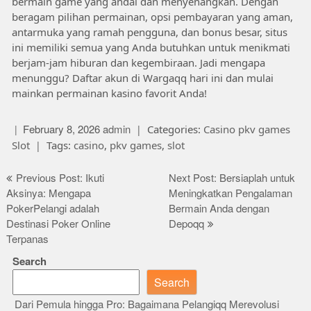
bermain game yang andal dan menyenangkan. Dengan
beragam pilihan permainan, opsi pembayaran yang aman,
antarmuka yang ramah pengguna, dan bonus besar, situs
ini memiliki semua yang Anda butuhkan untuk menikmati
berjam-jam hiburan dan kegembiraan. Jadi mengapa
menunggu? Daftar akun di Wargaqq hari ini dan mulai
mainkan permainan kasino favorit Anda!
Categories:
Casino
pkv games
February 8, 2026
admin
Slot
Tags:
casino
,
pkv games
,
slot
Post
Previous Post: Ikuti
Next Post: Bersiaplah untuk
navigation
Aksinya: Mengapa
Meningkatkan Pengalaman
PokerPelangi adalah
Bermain Anda dengan
Destinasi Poker Online
Depoqq
Terpanas
Search
Search
Dari Pemula hingga Pro: Bagaimana Pelangiqq Merevolusi