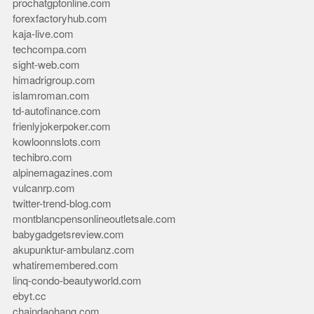
prochatgptonline.com
forexfactoryhub.com
kaja-live.com
techcompa.com
sight-web.com
himadrigroup.com
islamroman.com
td-autofinance.com
frienlyjokerpoker.com
kowloonnslots.com
techibro.com
alpinemagazines.com
vulcanrp.com
twitter-trend-blog.com
montblancpensonlineoutletsale.com
babygadgetsreview.com
akupunktur-ambulanz.com
whatiremembered.com
linq-condo-beautyworld.com
ebyt.cc
chaindaohang.com