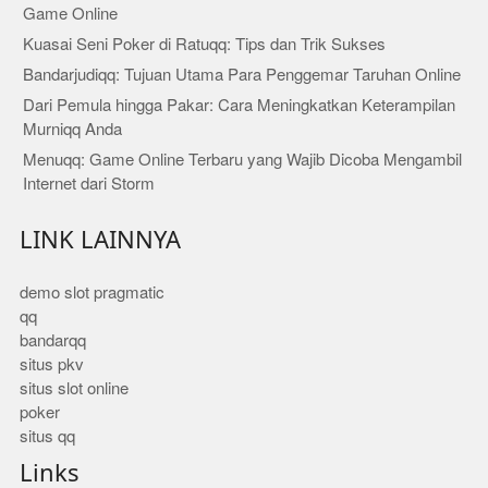
Game Online
Kuasai Seni Poker di Ratuqq: Tips dan Trik Sukses
Bandarjudiqq: Tujuan Utama Para Penggemar Taruhan Online
Dari Pemula hingga Pakar: Cara Meningkatkan Keterampilan
Murniqq Anda
Menuqq: Game Online Terbaru yang Wajib Dicoba Mengambil
Internet dari Storm
LINK LAINNYA
demo slot pragmatic
qq
bandarqq
situs pkv
situs slot online
poker
situs qq
Links