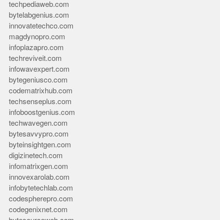
techpediaweb.com
bytelabgenius.com
innovatetechco.com
magdynopro.com
infoplazapro.com
techreviveit.com
infowavexpert.com
bytegeniusco.com
codematrixhub.com
techsenseplus.com
infoboostgenius.com
techwavegen.com
bytesavvypro.com
byteinsightgen.com
digizinetech.com
infomatrixgen.com
innovexarolab.com
infobytetechlab.com
codespherepro.com
codegenixnet.com