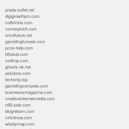
prada-outlet.net
digigrowthpro.com
colttrickle.com
runnerpickfr.com
omnifuture.net
gamblingfunnels.com
pcos-help.com
btfutsal.com
codirop.com
ghosts-uk.net
askdono.com
techonly.top
gamblingcompete.com
businesssmagazine.com
creativeinternetmedia.com
n95-sale.com
blogreborn.com
virtcitnow.com
wiselymap.com