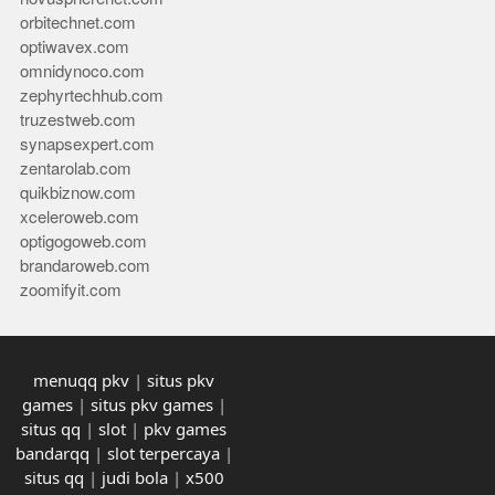
orbitechnet.com
optiwavex.com
omnidynoco.com
zephyrtechhub.com
truzestweb.com
synapsexpert.com
zentarolab.com
quikbiznow.com
xceleroweb.com
optigogoweb.com
brandaroweb.com
zoomifyit.com
menuqq pkv
|
situs pkv
games
|
situs pkv games
|
situs qq
|
slot
|
pkv games
bandarqq
|
slot terpercaya
|
situs qq
|
judi bola
|
x500