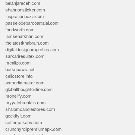
belanjareceh.com
shannonsticker.com
insprationbuzz.com
passeiodebarcoarraial.com
fondworth.com
iamseharkhan.com
thelatestkhabrain.com
digitaldesignproperties.com
sarkariresultex.com
mealizo.com
barknpaws.net
cellostore.info
asmediamaker.com
globalthoughtonline.com
moneiify.com
myyatchrentals.com
shalomcandlestores.com
geekifyit.com
sattamatkaes.com
crunchyrollpremiumapk.com