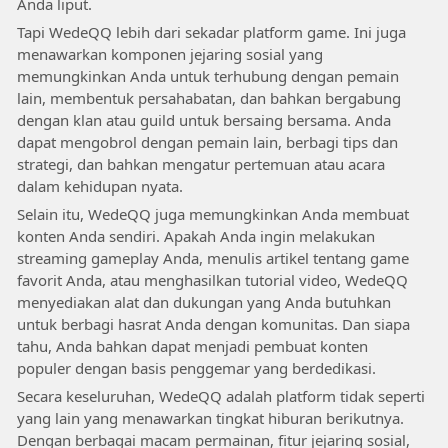
Anda liput.
Tapi WedeQQ lebih dari sekadar platform game. Ini juga
menawarkan komponen jejaring sosial yang
memungkinkan Anda untuk terhubung dengan pemain
lain, membentuk persahabatan, dan bahkan bergabung
dengan klan atau guild untuk bersaing bersama. Anda
dapat mengobrol dengan pemain lain, berbagi tips dan
strategi, dan bahkan mengatur pertemuan atau acara
dalam kehidupan nyata.
Selain itu, WedeQQ juga memungkinkan Anda membuat
konten Anda sendiri. Apakah Anda ingin melakukan
streaming gameplay Anda, menulis artikel tentang game
favorit Anda, atau menghasilkan tutorial video, WedeQQ
menyediakan alat dan dukungan yang Anda butuhkan
untuk berbagi hasrat Anda dengan komunitas. Dan siapa
tahu, Anda bahkan dapat menjadi pembuat konten
populer dengan basis penggemar yang berdedikasi.
Secara keseluruhan, WedeQQ adalah platform tidak seperti
yang lain yang menawarkan tingkat hiburan berikutnya.
Dengan berbagai macam permainan, fitur jejaring sosial,