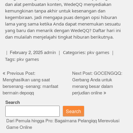
dan alat pembuatan konten, WedeQQ menyediakan
kemungkinan tanpa akhir untuk kesenangan dan
kegembiraan. Jadi mengapa puas dengan opsi hiburan
lama yang sama ketika Anda dapat menemukan sesuatu
yang baru dan menarik dengan WedeQQ? Daftar hari ini
dan mulailah menjelajahi tingkat hiburan berikutnya.
Categories:
pkv games
February 2, 2025
admin
Tags:
pkv games
Post
Previous Post:
Next Post: GOCENGQQ:
navigation
Menghasilkan uang saat
Gerbang Anda untuk
bersenang -senang: manfaat
menang besar dalam
bermain depoqq
perjudian online
Search
Search
Dari Pemula hingga Pro: Bagaimana Pelangiqq Merevolusi
Game Online