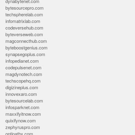
dynabytenet.com
bytesourcepro.com
techspherelab.com
infomatrixlab.com
codeversehub.com
byteverseweb.com
magconnecthub.com
byteboostgenius.com
synapsegoplus.com
infopedianet.com
codepulsenet.com
magdynotech.com
techscopehq.com
digizineplus.com
innovexaro.com
bytesourcelab.com
infosparknet.com
maxxifyitnow.com
quixifynow.com
zephyruspro.com
optipathx.com