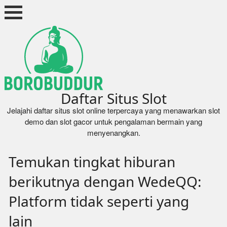
Skip
to
content
Daftar Situs Slot
Jelajahi daftar situs slot online terpercaya yang menawarkan slot
demo dan slot gacor untuk pengalaman bermain yang
menyenangkan.
Temukan tingkat hiburan
berikutnya dengan WedeQQ:
Platform tidak seperti yang
lain