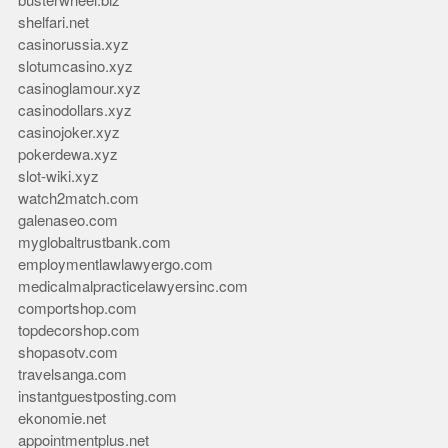
busterwheel.biz
shelfari.net
casinorussia.xyz
slotumcasino.xyz
casinoglamour.xyz
casinodollars.xyz
casinojoker.xyz
pokerdewa.xyz
slot-wiki.xyz
watch2match.com
galenaseo.com
myglobaltrustbank.com
employmentlawlawyergo.com
medicalmalpracticelawyersinc.com
comportshop.com
topdecorshop.com
shopasotv.com
travelsanga.com
instantguestposting.com
ekonomie.net
appointmentplus.net