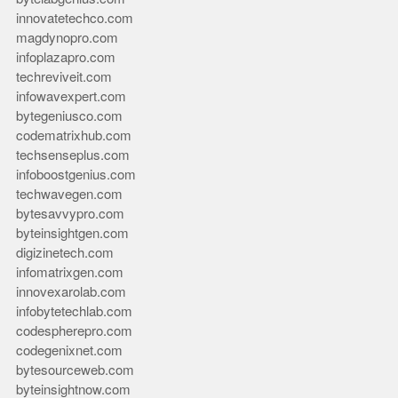
innovatetechco.com
magdynopro.com
infoplazapro.com
techreviveit.com
infowavexpert.com
bytegeniusco.com
codematrixhub.com
techsenseplus.com
infoboostgenius.com
techwavegen.com
bytesavvypro.com
byteinsightgen.com
digizinetech.com
infomatrixgen.com
innovexarolab.com
infobytetechlab.com
codespherepro.com
codegenixnet.com
bytesourceweb.com
byteinsightnow.com