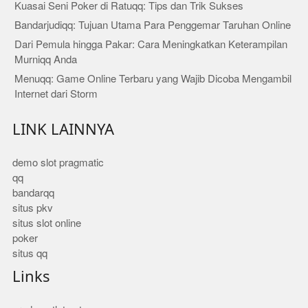
Kuasai Seni Poker di Ratuqq: Tips dan Trik Sukses
Bandarjudiqq: Tujuan Utama Para Penggemar Taruhan Online
Dari Pemula hingga Pakar: Cara Meningkatkan Keterampilan
Murniqq Anda
Menuqq: Game Online Terbaru yang Wajib Dicoba Mengambil
Internet dari Storm
LINK LAINNYA
demo slot pragmatic
qq
bandarqq
situs pkv
situs slot online
poker
situs qq
Links