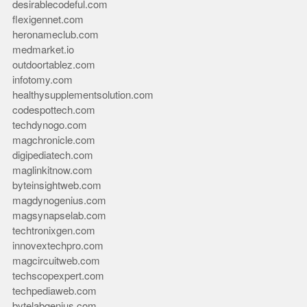
desirablecodeful.com
flexigennet.com
heronameclub.com
medmarket.io
outdoortablez.com
infotomy.com
healthysupplementsolution.com
codespottech.com
techdynogo.com
magchronicle.com
digipediatech.com
maglinkitnow.com
byteinsightweb.com
magdynogenius.com
magsynapselab.com
techtronixgen.com
innovextechpro.com
magcircuitweb.com
techscopexpert.com
techpediaweb.com
bytelabgenius.com