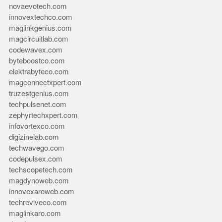
novaevotech.com
innovextechco.com
maglinkgenius.com
magcircuitlab.com
codewavex.com
byteboostco.com
elektrabyteco.com
magconnectxpert.com
truzestgenius.com
techpulsenet.com
zephyrtechxpert.com
infovortexco.com
digizinelab.com
techwavego.com
codepulsex.com
techscopetech.com
magdynoweb.com
innovexaroweb.com
techreviveco.com
maglinkaro.com