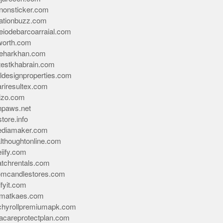
nonsticker.com
rationbuzz.com
eiodebarcoarraial.com
worth.com
eharkhan.com
atestkhabrain.com
aldesignproperties.com
ariresultex.com
izo.com
npaws.net
store.info
diamaker.com
althoughtonline.com
iify.com
tchrentals.com
omcandlestores.com
fyit.com
amatkaes.com
chyrollpremiumapk.com
acareprotectplan.com