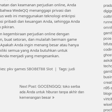
amatan dan keamanan perjudian online, Anda
prada
 bahwa WedeQQ menanggapi privasi dan
digi
us web ini menggunakan teknologi enkripsi
coltt
si pribadi dan keuangan Anda, sehingga Anda
runn
pikiran.
omnif
gamb
 kegembiraan perjudian online dengan
pcos
un, buat setoran, dan mulailah bermain game
btfut
. Apakah Anda ingin menang besar atau hanya
codi
liki semua yang Anda butuhkan untuk
ghos
 Anda menjadi yang mengesankan.
askd
techo
ies:
pkv games
SBOBET88
Slot
Tags:
judi
gamb
busi
crea
Next Post: GOCENGQQ: toko serba
n95-
ada Anda untuk hiburan tanpa akhir dan
blog
kemenangan besar
virtc
wise
proc