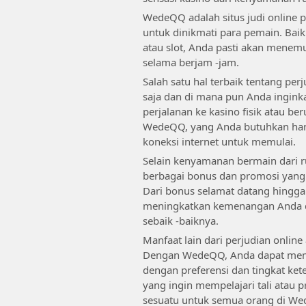
WedeQQ adalah situs judi online
untuk dinikmati para pemain. Baik
atau slot, Anda pasti akan mene
selama berjam -jam.
Salah satu hal terbaik tentang pe
saja dan di mana pun Anda ingink
perjalanan ke kasino fisik atau 
WedeQQ, yang Anda butuhkan hany
koneksi internet untuk memulai.
Selain kenyamanan bermain dari 
berbagai bonus dan promosi yang 
Dari bonus selamat datang hingga 
meningkatkan kemenangan Anda 
sebaik -baiknya.
Manfaat lain dari perjudian onlin
Dengan WedeQQ, Anda dapat memil
dengan preferensi dan tingkat ke
yang ingin mempelajari tali atau
sesuatu untuk semua orang di We