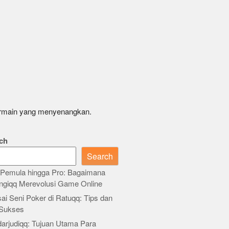
 bermain yang menyenangkan.
ch
Search
 Pemula hingga Pro: Bagaimana
ngiqq Merevolusi Game Online
ai Seni Poker di Ratuqq: Tips dan
 Sukses
arjudiqq: Tujuan Utama Para