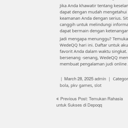
Jika Anda khawatir tentang kesel
dapat dengan mudah mengetahui
keamanan Anda dengan serius. Sit
canggih untuk melindungi informa
dapat bermain dengan ketenangan 
Jadi mengapa menunggu? Temukan
WedeQQ hari ini. Daftar untuk ak
favorit Anda dalam waktu singkat
bersenang -senang, WedeQQ memi
membuat pengalaman judi online
Categor
March 28, 2025
admin
bola
,
pkv games
,
slot
Post
Previous Post: Temukan Rahasia
navigation
untuk Sukses di Depoqq