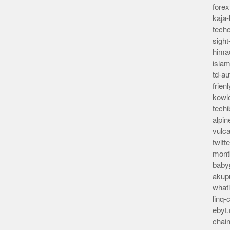
fore
kaja-
tech
sigh
hima
isla
td-a
frien
kowl
tech
alpi
vulc
twitt
mont
baby
akup
what
linq
ebyt
chai