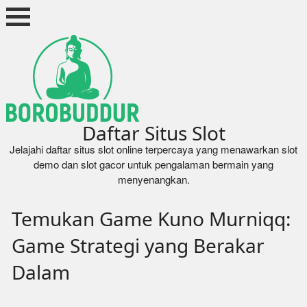
Skip
to
content
Daftar Situs Slot
Jelajahi daftar situs slot online terpercaya yang menawarkan slot
demo dan slot gacor untuk pengalaman bermain yang
menyenangkan.
Temukan Game Kuno Murniqq:
Game Strategi yang Berakar
Dalam