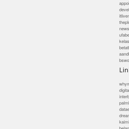
appo
deve
itli
thep
news
ufab
kela
betat
aand
bswo
Lin
why
digi
inter
palm
datae
drea
kaim
bela