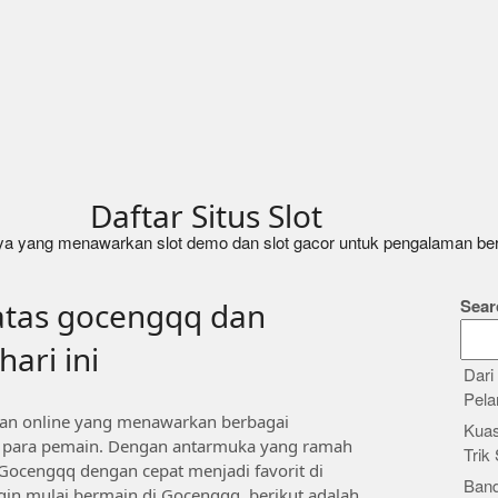
Daftar Situs Slot
percaya yang menawarkan slot demo dan slot gacor untuk pengalaman
atas gocengqq dan
Sear
ari ini
Dari
Pela
ian online yang menawarkan berbagai
Kuas
i para pemain. Dengan antarmuka yang ramah
Trik
 Gocengqq dengan cepat menjadi favorit di
Band
ngin mulai bermain di Gocengqq, berikut adalah