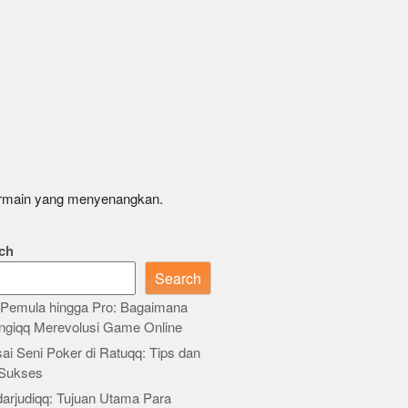
 bermain yang menyenangkan.
ch
Search
 Pemula hingga Pro: Bagaimana
ngiqq Merevolusi Game Online
ai Seni Poker di Ratuqq: Tips dan
 Sukses
arjudiqq: Tujuan Utama Para