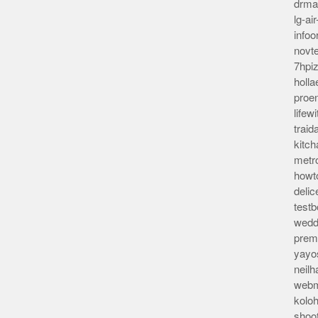
drma
lg-ai
infoo
novt
7hpi
holla
proe
lifew
traid
kitc
metr
howt
deli
test
wedd
prem
yayo
neilh
webm
koloh
shoo