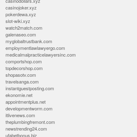
casinodollars.xyz
casinojoker.xyz
pokerdewa.xyz
slot-wiki.xyz
watch2match.com
galenaseo.com
myglobaltrustbank.com
employmentlawlawyergo.com
medicalmalpracticelawyersinc.com
comportshop.com
topdecorshop.com
shopasotv.com
travelsanga.com
instantguestposting.com
ekonomie.net
appointmentplus.net
developmentworm.com
itlivenews.com
theplumbingfremont.com
newstrending24.com
ufabetbonus.biz