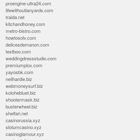
proengine-ultra24.com
lifewithoutlanyards.com
traida.net
kitchandhoney.com
metro-bistro.com
howtosolv.com
delicesdemanon.com
testboo.com
weddingdressstudio.com
premiumplox.com
yayosbk.com
neilhardie.biz
webmoneysurf.biz
kolohebluet.biz
shootermask.biz
busterwheel.biz
shelfari.net
casinorussia.xyz
slotumcasino.xyz
casinoglamour.xyz