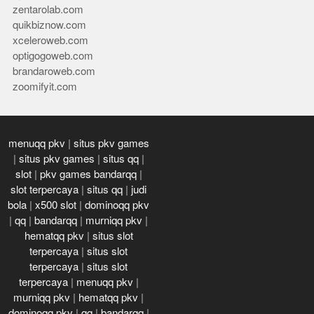
zentarolab.com
quikbiznow.com
xceleroweb.com
optigogoweb.com
brandaroweb.com
zoomifyit.com
menuqq pkv
|
situs pkv games
|
situs pkv games
|
situs qq
|
slot
|
pkv games bandarqq
|
slot terpercaya
|
situs qq
|
judi
bola
|
x500 slot
|
dominoqq pkv
|
qq
|
bandarqq
|
murniqq pkv
|
hematqq pkv
|
situs slot
terpercaya
|
situs slot
terpercaya
|
situs slot
terpercaya
|
menuqq pkv
|
murniqq pkv
|
hematqq pkv
|
dominoqq pkv
|
qq
|
bandarqq
|