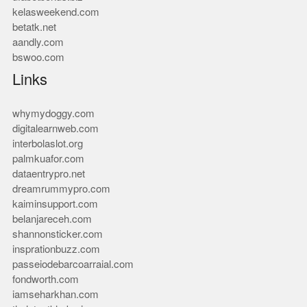
kelasweekend.com
betatk.net
aandly.com
bswoo.com
Links
whymydoggy.com
digitalearnweb.com
interbolaslot.org
palmkuafor.com
dataentrypro.net
dreamrummypro.com
kaiminsupport.com
belanjareceh.com
shannonsticker.com
insprationbuzz.com
passeiodebarcoarraial.com
fondworth.com
iamseharkhan.com