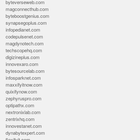
byteverseweb.com
magconnecthub.com
byteboostgenius.com
synapsegoplus.com
infopedianet.com
codepulsenet.com
magdynotech.com
techscopehq.com
digizineplus.com
innovexaro.com
bytesourcelab.com
infosparknet.com
maxxifyitnow.com
quixifynow.com
zephyruspro.com
optipathx.com
nextronixlab.com
zentrixhq.com
innovestanet.com
dynabytexpert.com
flexifyit.com