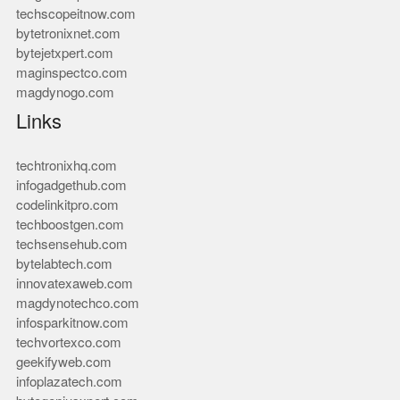
techscopeitnow.com
bytetronixnet.com
bytejetxpert.com
maginspectco.com
magdynogo.com
Links
techtronixhq.com
infogadgethub.com
codelinkitpro.com
techboostgen.com
techsensehub.com
bytelabtech.com
innovatexaweb.com
magdynotechco.com
infosparkitnow.com
techvortexco.com
geekifyweb.com
infoplazatech.com