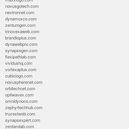
novusgotech.com
nextronnet.com
dynamoxco.com
zenturogen.com
innovexaweb.com
brandioplus.com
dynawebpro.com
synapsegen.com
flexipathlab.com
vividushq.com
vortexaplus.com
cubixiogo.com
novuspherenet.com
orbitechnet.com
optiwavex.com
omnidynoco.com
zephyrtechhub.com
truzestweb.com
synapsexpert.com
zentarolab.com