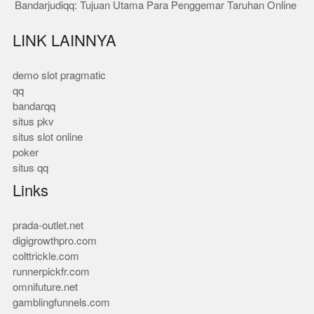
Bandarjudiqq: Tujuan Utama Para Penggemar Taruhan Online
LINK LAINNYA
demo slot pragmatic
qq
bandarqq
situs pkv
situs slot online
poker
situs qq
Links
prada-outlet.net
digigrowthpro.com
colttrickle.com
runnerpickfr.com
omnifuture.net
gamblingfunnels.com