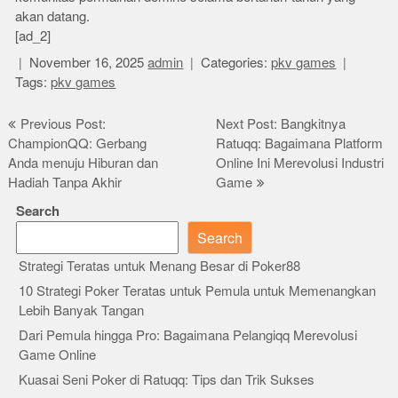
akan datang.
[ad_2]
November 16, 2025
admin
Categories:
pkv games
Tags:
pkv games
Post
Previous Post:
Next Post: Bangkitnya
ChampionQQ: Gerbang
Ratuqq: Bagaimana Platform
navigation
Anda menuju Hiburan dan
Online Ini Merevolusi Industri
Hadiah Tanpa Akhir
Game
Search
Search
Strategi Teratas untuk Menang Besar di Poker88
10 Strategi Poker Teratas untuk Pemula untuk Memenangkan
Lebih Banyak Tangan
Dari Pemula hingga Pro: Bagaimana Pelangiqq Merevolusi
Game Online
Kuasai Seni Poker di Ratuqq: Tips dan Trik Sukses