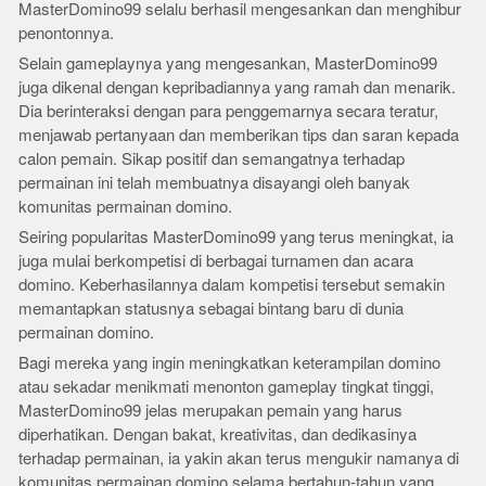
MasterDomino99 selalu berhasil mengesankan dan menghibur
penontonnya.
Selain gameplaynya yang mengesankan, MasterDomino99
juga dikenal dengan kepribadiannya yang ramah dan menarik.
Dia berinteraksi dengan para penggemarnya secara teratur,
menjawab pertanyaan dan memberikan tips dan saran kepada
calon pemain. Sikap positif dan semangatnya terhadap
permainan ini telah membuatnya disayangi oleh banyak
komunitas permainan domino.
Seiring popularitas MasterDomino99 yang terus meningkat, ia
juga mulai berkompetisi di berbagai turnamen dan acara
domino. Keberhasilannya dalam kompetisi tersebut semakin
memantapkan statusnya sebagai bintang baru di dunia
permainan domino.
Bagi mereka yang ingin meningkatkan keterampilan domino
atau sekadar menikmati menonton gameplay tingkat tinggi,
MasterDomino99 jelas merupakan pemain yang harus
diperhatikan. Dengan bakat, kreativitas, dan dedikasinya
terhadap permainan, ia yakin akan terus mengukir namanya di
komunitas permainan domino selama bertahun-tahun yang