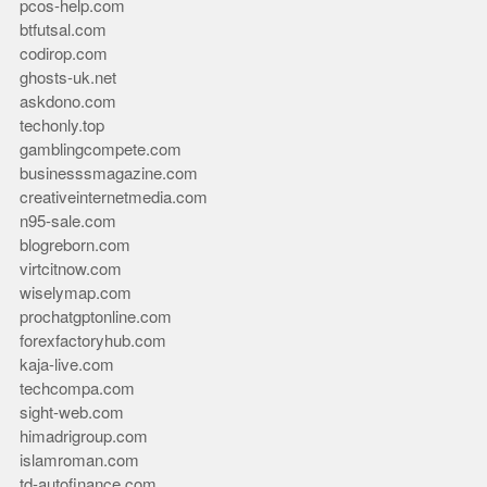
pcos-help.com
btfutsal.com
codirop.com
ghosts-uk.net
askdono.com
techonly.top
gamblingcompete.com
businesssmagazine.com
creativeinternetmedia.com
n95-sale.com
blogreborn.com
virtcitnow.com
wiselymap.com
prochatgptonline.com
forexfactoryhub.com
kaja-live.com
techcompa.com
sight-web.com
himadrigroup.com
islamroman.com
td-autofinance.com