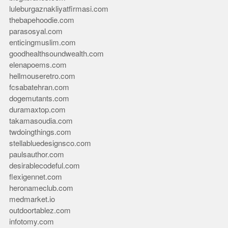
luleburgaznakliyatfirmasi.com
thebapehoodie.com
parasosyal.com
enticingmuslim.com
goodhealthsoundwealth.com
elenapoems.com
hellmouseretro.com
fcsabatehran.com
dogemutants.com
duramaxtop.com
takamasoudia.com
twdoingthings.com
stellabluedesignsco.com
paulsauthor.com
desirablecodeful.com
flexigennet.com
heronameclub.com
medmarket.io
outdoortablez.com
infotomy.com