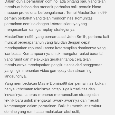
Dalam dunia permainan domino, ada bintang baru yang telah
membuat heboh dan menarik perhatian baik pemain biasa
maupun profesional berpengalaman. Temui MasterDomino99,
pemain berbakat yang telah mendominasi komunitas
permainan domino dengan keterampilannya yang
mengesankan dan gameplay strategisnya.
MasterDomino99, yang bernama asli John Smith, pertama kali
muncul beberapa tahun yang lalu dan dengan cepat
mendapatkan reputasi karena keterampilan dominonya yang
luar biasa. Kemampuannya untuk mengatur reaksi berantai
yang rumit dan melakukan gerakan tanpa cela telah
membuatnya mendapatkan pengikut setia dari penggemar
yang ingin menonton video gameplay dan streaming
langsungnya.
Yang membedakan MasterDomino99 dari pemain lain bukan
hanya kehebatan teknisnya, tetapi juga kreativitas dan
inovasinya. Ia terus-menerus memunculkan strategi dan
teknik baru untuk mengakali lawan-lawannya dan meraih
kemenangan dalam permainan. Baik itu membuat struktur
domino yang rumit atau melakukan aksi sulit,