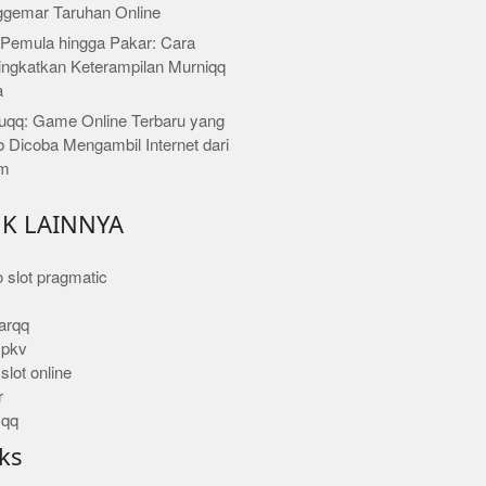
gemar Taruhan Online
 Pemula hingga Pakar: Cara
ngkatkan Keterampilan Murniqq
a
qq: Game Online Terbaru yang
b Dicoba Mengambil Internet dari
rm
NK LAINNYA
 slot pragmatic
arqq
 pkv
 slot online
r
 qq
ks