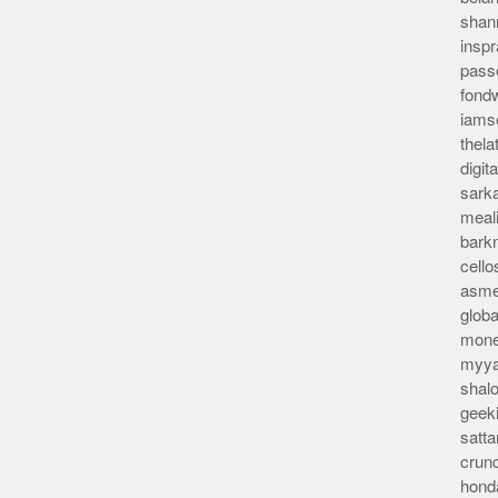
shan
insp
pass
fond
iams
thel
digit
sark
meal
bark
cello
asme
glob
mone
myya
shal
geeki
satt
crun
hond