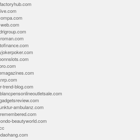
xfactoryhub.com
live.com
compa.com
t-web.com
drigroup.com
mroman.com
utofinance.com
lyjokerpoker.com
oonnslots.com
ibro.com
nemagazines.com
anrp.com
er-trend-blog.com
blancpensonlineoutletsale.com
gadgetsreview.com
unktur-ambulanz.com
iremembered.com
-condo-beautyworld.com
.cc
ndaohang.com