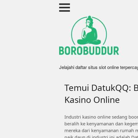
Skip
to
content
Jelajahi daftar situs slot online ter
Temui DatukQQ: Bi
Kasino Online
Industri kasino online sedang b
beralih ke kenyamanan dan kegem
mereka dari kenyamanan rumah mer
naik daun di industri ini adalah 