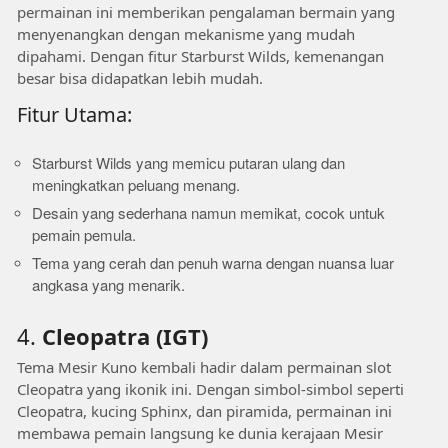
permainan ini memberikan pengalaman bermain yang
menyenangkan dengan mekanisme yang mudah
dipahami. Dengan fitur Starburst Wilds, kemenangan
besar bisa didapatkan lebih mudah.
Fitur Utama:
Starburst Wilds yang memicu putaran ulang dan
meningkatkan peluang menang.
Desain yang sederhana namun memikat, cocok untuk
pemain pemula.
Tema yang cerah dan penuh warna dengan nuansa luar
angkasa yang menarik.
4.
Cleopatra (IGT)
Tema Mesir Kuno kembali hadir dalam permainan slot
Cleopatra yang ikonik ini. Dengan simbol-simbol seperti
Cleopatra, kucing Sphinx, dan piramida, permainan ini
membawa pemain langsung ke dunia kerajaan Mesir