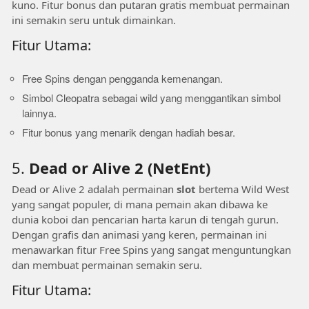
kuno. Fitur bonus dan putaran gratis membuat permainan
ini semakin seru untuk dimainkan.
Fitur Utama:
Free Spins dengan pengganda kemenangan.
Simbol Cleopatra sebagai wild yang menggantikan simbol
lainnya.
Fitur bonus yang menarik dengan hadiah besar.
5.
Dead or Alive 2 (NetEnt)
Dead or Alive 2 adalah permainan
slot
bertema Wild West
yang sangat populer, di mana pemain akan dibawa ke
dunia koboi dan pencarian harta karun di tengah gurun.
Dengan grafis dan animasi yang keren, permainan ini
menawarkan fitur Free Spins yang sangat menguntungkan
dan membuat permainan semakin seru.
Fitur Utama: