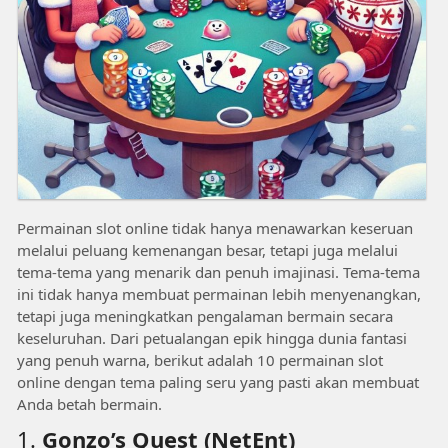
Permainan slot online tidak hanya menawarkan keseruan
melalui peluang kemenangan besar, tetapi juga melalui
tema-tema yang menarik dan penuh imajinasi. Tema-tema
ini tidak hanya membuat permainan lebih menyenangkan,
tetapi juga meningkatkan pengalaman bermain secara
keseluruhan. Dari petualangan epik hingga dunia fantasi
yang penuh warna, berikut adalah 10 permainan slot
online dengan tema paling seru yang pasti akan membuat
Anda betah bermain.
1.
Gonzo’s Quest (NetEnt)