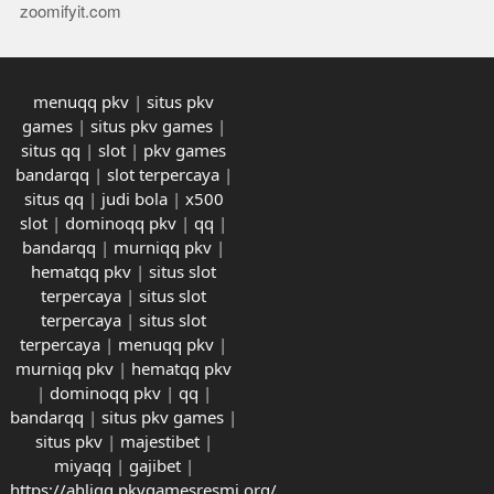
zoomifyit.com
menuqq pkv
|
situs pkv
games
|
situs pkv games
|
situs qq
|
slot
|
pkv games
bandarqq
|
slot terpercaya
|
situs qq
|
judi bola
|
x500
slot
|
dominoqq pkv
|
qq
|
bandarqq
|
murniqq pkv
|
hematqq pkv
|
situs slot
terpercaya
|
situs slot
terpercaya
|
situs slot
terpercaya
|
menuqq pkv
|
murniqq pkv
|
hematqq pkv
|
dominoqq pkv
|
qq
|
bandarqq
|
situs pkv games
|
situs pkv
|
majestibet
|
miyaqq
|
gajibet
|
https://ahliqq.pkvgamesresmi.org/