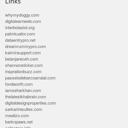
Links
whymydoggy.com
digitalearnweb.com
interbolaslot.org
palmkuafor.com
dataentrypro.net
dreamrummypro.com
kaiminsupport.com
belanjareceh.com
shannonsticker.com
insprationbuzz.com
passeiodebarcoarraial.com
fondworth.com
iamseharkhan.com
thelatestkhabrain.com
digitaldesignproperties.com
sarkariresultex.com
mealizo.com
barknpaws.net