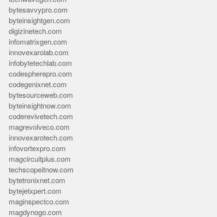
bytesavvypro.com
byteinsightgen.com
digizinetech.com
infomatrixgen.com
innovexarolab.com
infobytetechlab.com
codespherepro.com
codegenixnet.com
bytesourceweb.com
byteinsightnow.com
coderevivetech.com
magrevolveco.com
innovexarotech.com
infovortexpro.com
magcircuitplus.com
techscopeitnow.com
bytetronixnet.com
bytejetxpert.com
maginspectco.com
magdynogo.com