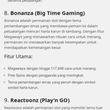
bertema petualangan.
8.
Bonanza (Big Time Gaming)
Bonanza adalah permainan slot dengan tema
pertambangan emas yang membawa pemain ke dalam
petualangan mencari harta karun di tambang. Dengan fitur
Megaways yang menawarkan ribuan cara untuk menang,
permainan ini menawarkan banyak kesempatan untuk
mendapatkan kemenangan besar.
Fitur Utama:
Megaways dengan hingga 117,649 cara untuk menang.
Free Spins dengan pengganda yang meningkat.
Tema pertambangan emas yang penuh dengan simbol-
simbol harta karun.
9.
Reactoonz (Play’n GO)
Reactoonz adalah permainan slot yang memiliki tema luar