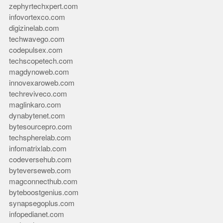
zephyrtechxpert.com
infovortexco.com
digizinelab.com
techwavego.com
codepulsex.com
techscopetech.com
magdynoweb.com
innovexaroweb.com
techreviveco.com
maglinkaro.com
dynabytenet.com
bytesourcepro.com
techspherelab.com
infomatrixlab.com
codeversehub.com
byteverseweb.com
magconnecthub.com
byteboostgenius.com
synapsegoplus.com
infopedianet.com