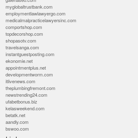
galenaseo.com
myglobaltrustbank.com
employmentlawlawyergo.com
medicalmalpracticelawyersinc.com
comportshop.com
topdecorshop.com
shopasotv.com
travelsanga.com
instantguestposting.com
ekonomie.net
appointmentplus.net
developmentworm.com
itlivenews.com
theplumbingfremont.com
newstrending24.com
ufabetbonus.biz
kelasweekend.com
betatk.net
aandly.com
bswoo.com