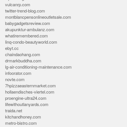
vulcanrp.com
twitter-trend-blog.com
montblancpensonlineoutletsale.com
babygadgetsreview.com
akupunktur-ambulanz.com
whatiremembered.com
linq-condo-beautyworld.com
ebyt.cc
chaindaohang.com
drmarkbuddha.com
lg-air-conditioning-maintenance.com
infoorator.com
novte.com
7hpizzaeasternmarket.com
hollaendisches-viertel.com
proengine-ultra24.com
lifewithoutlanyards.com
traida.net
kitchandhoney.com
metro-bistro.com