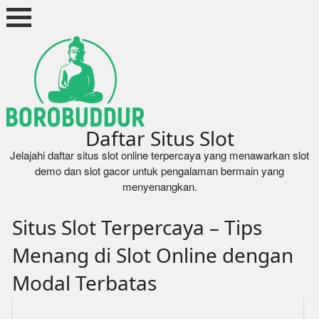
Skip
to
content
Daftar Situs Slot
Jelajahi daftar situs slot online terpercaya yang menawarkan slot
demo dan slot gacor untuk pengalaman bermain yang
menyenangkan.
Situs Slot Terpercaya – Tips
Menang di Slot Online dengan
Modal Terbatas