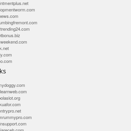
intmentplus.net
lopmentworm.com
venews.com
lumbingfremont.com
trending24.com
etbonus.biz
sweekend.com
k.net
ly.com
o.com
ks
mydoggy.com
talearnweb.com
bolaslot.org
kuafor.com
ntrypro.net
mrummypro.com
insupport.com
njareceh.com