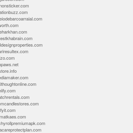
nonsticker.com
rationbuzz.com
eiodebarcoarraial.com
worth.com
eharkhan.com
atestkhabrain.com
aldesignproperties.com
ariresultex.com
izo.com
npaws.net
store.info
diamaker.com
althoughtonline.com
iify.com
tchrentals.com
omcandlestores.com
fyit.com
amatkaes.com
chyrollpremiumapk.com
acareprotectplan.com