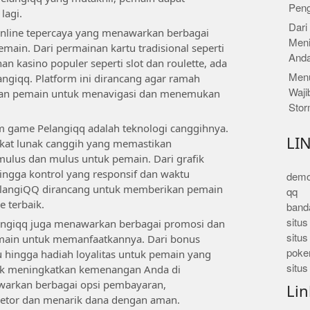
Peng
lagi.
Dari
online tepercaya yang menawarkan berbagai
Meni
main. Dari permainan kartu tradisional seperti
And
 kasino populer seperti slot dan roulette, ada
Menu
ngiqq. Platform ini dirancang agar ramah
Waji
kan pemain untuk menavigasi dan menemukan
Sto
orm game Pelangiqq adalah teknologi canggihnya.
LI
gkat lunak canggih yang memastikan
lus dan mulus untuk pemain. Dari grafik
hingga kontrol yang responsif dan waktu
demo
elangiQQ dirancang untuk memberikan pemain
qq
 terbaik.
band
situs
langiqq juga menawarkan berbagai promosi dan
situs
main untuk memanfaatkannya. Dari bonus
poke
 hingga hadiah loyalitas untuk pemain yang
situs
uk meningkatkan kemenangan Anda di
awarkan berbagai opsi pembayaran,
Lin
tor dan menarik dana dengan aman.