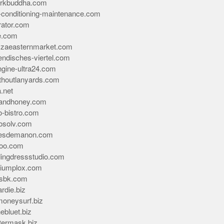
rkbuddha.com
r-conditioning-maintenance.com
rator.com
e.com
zzaeasternmarket.com
endisches-viertel.com
ngine-ultra24.com
ithoutlanyards.com
a.net
handhoney.com
o-bistro.com
osolv.com
cesdemanon.com
boo.com
ingdressstudio.com
iumplox.com
sbk.com
ardie.biz
oneysurf.biz
ebluet.biz
termask.biz