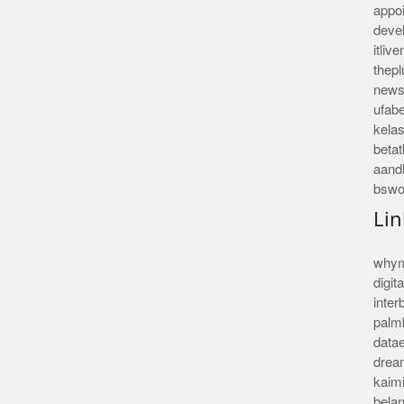
appo
deve
itli
thep
news
ufab
kela
betat
aand
bswo
Lin
why
digi
inter
palm
datae
drea
kaim
bela