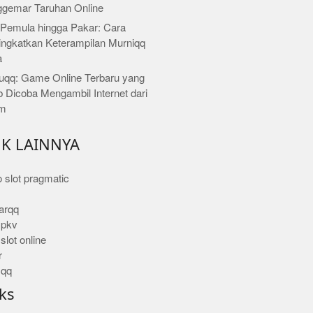
gemar Taruhan Online
 Pemula hingga Pakar: Cara
ngkatkan Keterampilan Murniqq
a
qq: Game Online Terbaru yang
b Dicoba Mengambil Internet dari
rm
NK LAINNYA
 slot pragmatic
arqq
 pkv
 slot online
r
 qq
ks