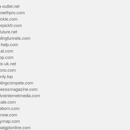
-outlet.net
growthpro.com
rickle.com
erpickfr.com
uture.net
lingfunnels.com
-help.com
sal.com
rop.com
ts-uk.net
ono.com
nly.top
lingcompete.com
nesssmagazine.com
tiveinternetmedia.com
sale.com
reborn.com
itnow.com
lymap.com
hatgptonline.com