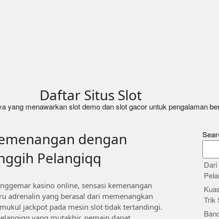
Daftar Situs Slot
percaya yang menawarkan slot demo dan slot gacor untuk pengalaman
 kemenangan dengan
Sear
nggih Pelangiqq
Dari
Pela
enggemar kasino online, sensasi kemenangan
Kuas
buru adrenalin yang berasal dari memenangkan
Trik
mukul jackpot pada mesin slot tidak tertandingi.
Band
elangiqq yang mutakhir, pemain dapat