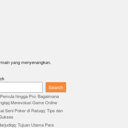
 bermain yang menyenangkan.
ch
Search
 Pemula hingga Pro: Bagaimana
ngiqq Merevolusi Game Online
ai Seni Poker di Ratuqq: Tips dan
 Sukses
arjudiqq: Tujuan Utama Para