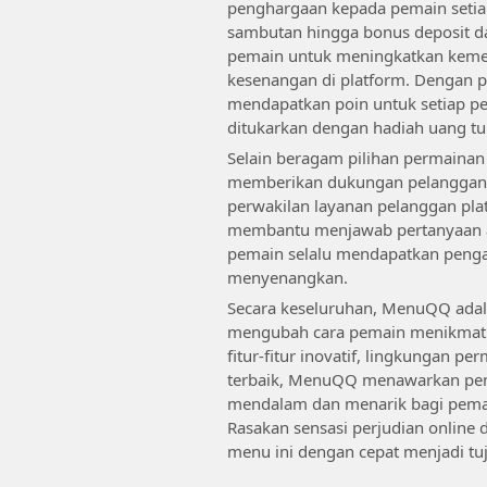
penghargaan kepada pemain setia
sambutan hingga bonus deposit da
pemain untuk meningkatkan keme
kesenangan di platform. Dengan p
mendapatkan poin untuk setiap p
ditukarkan dengan hadiah uang tun
Selain beragam pilihan permaina
memberikan dukungan pelanggan 
perwakilan layanan pelanggan pla
membantu menjawab pertanyaan a
pemain selalu mendapatkan penga
menyenangkan.
Secara keseluruhan, MenuQQ adala
mengubah cara pemain menikmati 
fitur-fitur inovatif, lingkungan 
terbaik, MenuQQ menawarkan pe
mendalam dan menarik bagi pemai
Rasakan sensasi perjudian online
menu ini dengan cepat menjadi tu