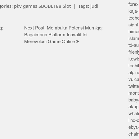
fore
ories:
pkv games
SBOBET88
Slot
Tags:
judi
kaja-
tech
sigh
q:
Next Post: Membuka Potensi Murniqq:
hima
Bagaimana Platform Inovatif Ini
isla
Merevolusi Game Online
td-a
frien
kowl
tech
alpi
vulc
twitt
mont
baby
akup
what
linq
ebyt
chai