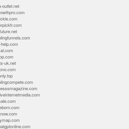
-outlet.net
growthpro.com
rickle.com
erpickfr.com
uture.net
lingfunnels.com
-help.com
sal.com
rop.com
ts-uk.net
ono.com
nly.top
lingcompete.com
nesssmagazine.com
tiveinternetmedia.com
sale.com
reborn.com
itnow.com
lymap.com
hatgptonline.com