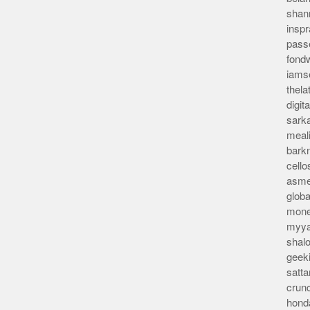
shan
insp
pass
fond
iams
thel
digit
sark
meal
bark
cello
asme
glob
mone
myya
shal
geeki
satt
crun
hond