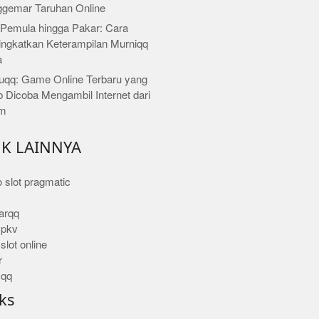
gemar Taruhan Online
 Pemula hingga Pakar: Cara
ngkatkan Keterampilan Murniqq
a
qq: Game Online Terbaru yang
b Dicoba Mengambil Internet dari
rm
NK LAINNYA
 slot pragmatic
arqq
 pkv
 slot online
r
 qq
ks