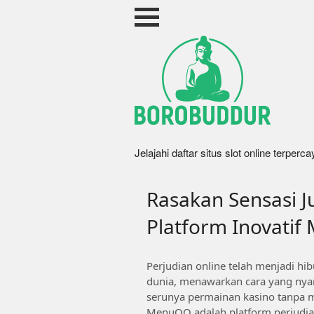
Skip
to
content
Jelajahi daftar situs slot online ter
Rasakan Sensasi J
Platform Inovati
Perjudian online telah menjadi hi
dunia, menawarkan cara yang ny
serunya permainan kasino tanpa 
MenuQQ adalah platform perjudia