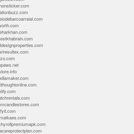
nonsticker.com
rationbuzz.com
eiodebarcoarraial.com
worth.com
eharkhan.com
atestkhabrain.com
aldesignproperties.com
ariresultex.com
izo.com
npaws.net
store.info
diamaker.com
althoughtonline.com
iify.com
tchrentals.com
omcandlestores.com
fyit.com
amatkaes.com
chyrollpremiumapk.com
acareprotectplan.com