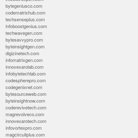
bytegeniusco.com
codematrixhub.com
techsenseplus.com
infoboostgenius.com
techwavegen.com
bytesavvypro.com
byteinsightgen.com
digizinetech.com
infomatrixgen.com
innovexarolab.com
infobytetechlab.com
codespherepro.com
codegenixnet.com
bytesourceweb.com
byteinsightnow.com
coderevivetech.com
magrevolveco.com
innovexarotech.com
infovortexpro.com
magcircuitplus.com