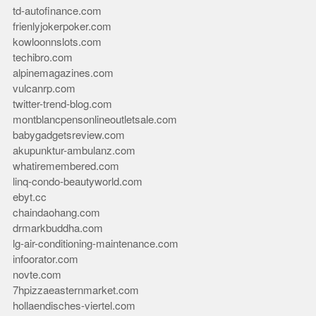
td-autofinance.com
frienlyjokerpoker.com
kowloonnslots.com
techibro.com
alpinemagazines.com
vulcanrp.com
twitter-trend-blog.com
montblancpensonlineoutletsale.com
babygadgetsreview.com
akupunktur-ambulanz.com
whatiremembered.com
linq-condo-beautyworld.com
ebyt.cc
chaindaohang.com
drmarkbuddha.com
lg-air-conditioning-maintenance.com
infoorator.com
novte.com
7hpizzaeasternmarket.com
hollaendisches-viertel.com