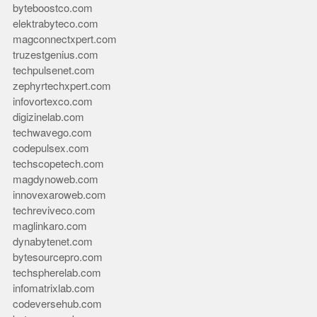
byteboostco.com
elektrabyteco.com
magconnectxpert.com
truzestgenius.com
techpulsenet.com
zephyrtechxpert.com
infovortexco.com
digizinelab.com
techwavego.com
codepulsex.com
techscopetech.com
magdynoweb.com
innovexaroweb.com
techreviveco.com
maglinkaro.com
dynabytenet.com
bytesourcepro.com
techspherelab.com
infomatrixlab.com
codeversehub.com