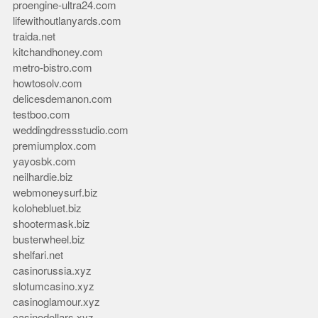
proengine-ultra24.com
lifewithoutlanyards.com
traida.net
kitchandhoney.com
metro-bistro.com
howtosolv.com
delicesdemanon.com
testboo.com
weddingdressstudio.com
premiumplox.com
yayosbk.com
neilhardie.biz
webmoneysurf.biz
kolohebluet.biz
shootermask.biz
busterwheel.biz
shelfari.net
casinorussia.xyz
slotumcasino.xyz
casinoglamour.xyz
casinodollars.xyz