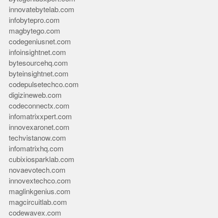
innovatebytelab.com
infobytepro.com
magbytego.com
codegeniusnet.com
infoinsightnet.com
bytesourcehq.com
byteinsightnet.com
codepulsetechco.com
digizineweb.com
codeconnectx.com
infomatrixxpert.com
innovexaronet.com
techvistanow.com
infomatrixhq.com
cubixiosparklab.com
novaevotech.com
innovextechco.com
maglinkgenius.com
magcircuitlab.com
codewavex.com