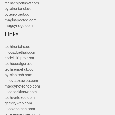
techscopeitnow.com
bytetronixnet.com
bytejetxpert.com
maginspectco.com
magdynogo.com
Links
techtronixhq.com
infogadgethub.com
codelinkitpro.com
techboostgen.com
techsensehub.com
bytelabtech.com
innovatexaweb.com
magdynotechco.com
infosparkitnow.com
techvortexco.com
geekifyweb.com
infoplazatech.com
bytegeniusxpert.com