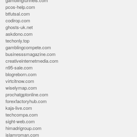
gamblingfunnels.com
pcos-help.com
btfutsal.com
codirop.com
ghosts-uk.net
askdono.com
techonly.top
gamblingcompete.com
businesssmagazine.com
creativeinternetmedia.com
n95-sale.com
blogreborn.com
virtcitnow.com
wiselymap.com
prochatgptonline.com
forexfactoryhub.com
kaja-live.com
techcompa.com
sight-web.com
himadrigroup.com
islamroman.com