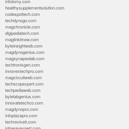
infotomy.com
healthysupplementsolution.com
codespottech.com
techdynogo.com
magchronicle.com
digipediatech.com
maglinkitnow.com
byteinsightweb.com
magdynogenius.com
magsynapselab.com
techtronixgen.com
innovextechpro.com
magcircuitweb.com
techscopexpert.com
techpediaweb.com
bytelabgenius.com
innovatetechco.com
magdynopro.com
infoplazapro.com
techreviveit.com
infowavexpert.com