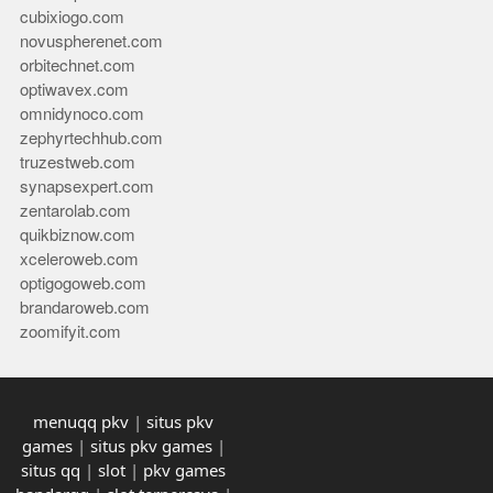
cubixiogo.com
novuspherenet.com
orbitechnet.com
optiwavex.com
omnidynoco.com
zephyrtechhub.com
truzestweb.com
synapsexpert.com
zentarolab.com
quikbiznow.com
xceleroweb.com
optigogoweb.com
brandaroweb.com
zoomifyit.com
menuqq pkv
|
situs pkv
games
|
situs pkv games
|
situs qq
|
slot
|
pkv games