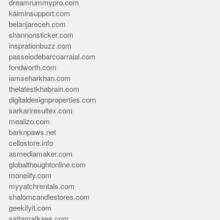
dreamrummypro.com
kaiminsupport.com
belanjareceh.com
shannonsticker.com
insprationbuzz.com
passeiodebarcoarraial.com
fondworth.com
iamseharkhan.com
thelatestkhabrain.com
digitaldesignproperties.com
sarkariresultex.com
mealizo.com
barknpaws.net
cellostore.info
asmediamaker.com
globalthoughtonline.com
moneiify.com
myyatchrentals.com
shalomcandlestores.com
geekifyit.com
sattamatkaes.com