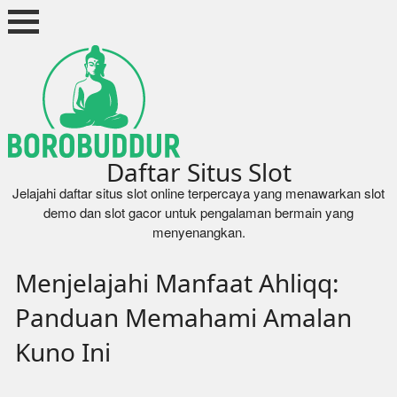
Skip
to
content
Daftar Situs Slot
Jelajahi daftar situs slot online terpercaya yang menawarkan slot
demo dan slot gacor untuk pengalaman bermain yang
menyenangkan.
Menjelajahi Manfaat Ahliqq:
Panduan Memahami Amalan
Kuno Ini