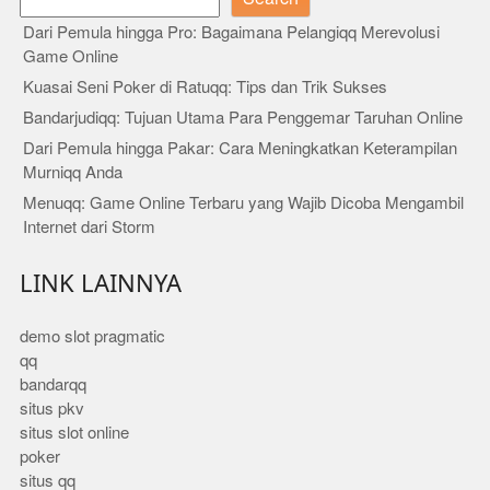
Dari Pemula hingga Pro: Bagaimana Pelangiqq Merevolusi
Game Online
Kuasai Seni Poker di Ratuqq: Tips dan Trik Sukses
Bandarjudiqq: Tujuan Utama Para Penggemar Taruhan Online
Dari Pemula hingga Pakar: Cara Meningkatkan Keterampilan
Murniqq Anda
Menuqq: Game Online Terbaru yang Wajib Dicoba Mengambil
Internet dari Storm
LINK LAINNYA
demo slot pragmatic
qq
bandarqq
situs pkv
situs slot online
poker
situs qq