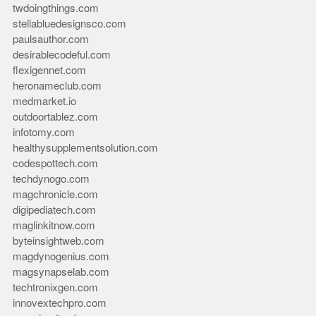
twdoingthings.com
stellabluedesignsco.com
paulsauthor.com
desirablecodeful.com
flexigennet.com
heronameclub.com
medmarket.io
outdoortablez.com
infotomy.com
healthysupplementsolution.com
codespottech.com
techdynogo.com
magchronicle.com
digipediatech.com
maglinkitnow.com
byteinsightweb.com
magdynogenius.com
magsynapselab.com
techtronixgen.com
innovextechpro.com