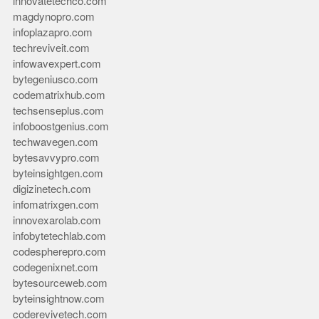
innovatetechco.com
magdynopro.com
infoplazapro.com
techreviveit.com
infowavexpert.com
bytegeniusco.com
codematrixhub.com
techsenseplus.com
infoboostgenius.com
techwavegen.com
bytesavvypro.com
byteinsightgen.com
digizinetech.com
infomatrixgen.com
innovexarolab.com
infobytetechlab.com
codespherepro.com
codegenixnet.com
bytesourceweb.com
byteinsightnow.com
coderevivetech.com