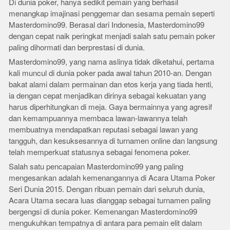
Di dunia poker, hanya sedikit pemain yang berhasil
menangkap imajinasi penggemar dan sesama pemain seperti
Masterdomino99. Berasal dari Indonesia, Masterdomino99
dengan cepat naik peringkat menjadi salah satu pemain poker
paling dihormati dan berprestasi di dunia.
Masterdomino99, yang nama aslinya tidak diketahui, pertama
kali muncul di dunia poker pada awal tahun 2010-an. Dengan
bakat alami dalam permainan dan etos kerja yang tiada henti,
ia dengan cepat menjadikan dirinya sebagai kekuatan yang
harus diperhitungkan di meja. Gaya bermainnya yang agresif
dan kemampuannya membaca lawan-lawannya telah
membuatnya mendapatkan reputasi sebagai lawan yang
tangguh, dan kesuksesannya di turnamen online dan langsung
telah memperkuat statusnya sebagai fenomena poker.
Salah satu pencapaian Masterdomino99 yang paling
mengesankan adalah kemenangannya di Acara Utama Poker
Seri Dunia 2015. Dengan ribuan pemain dari seluruh dunia,
Acara Utama secara luas dianggap sebagai turnamen paling
bergengsi di dunia poker. Kemenangan Masterdomino99
mengukuhkan tempatnya di antara para pemain elit dalam