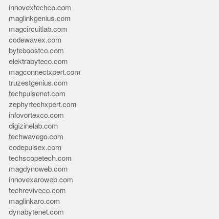
innovextechco.com
maglinkgenius.com
magcircuitlab.com
codewavex.com
byteboostco.com
elektrabyteco.com
magconnectxpert.com
truzestgenius.com
techpulsenet.com
zephyrtechxpert.com
infovortexco.com
digizinelab.com
techwavego.com
codepulsex.com
techscopetech.com
magdynoweb.com
innovexaroweb.com
techreviveco.com
maglinkaro.com
dynabytenet.com