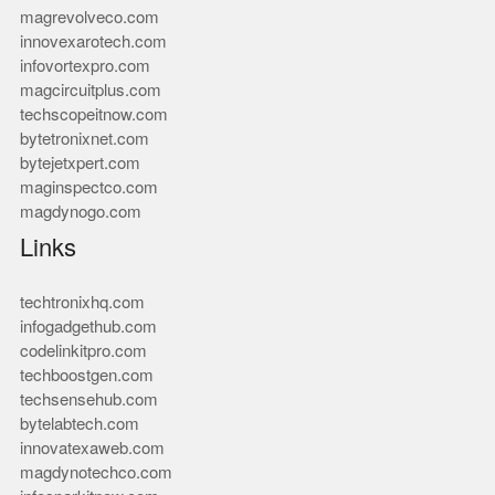
magrevolveco.com
innovexarotech.com
infovortexpro.com
magcircuitplus.com
techscopeitnow.com
bytetronixnet.com
bytejetxpert.com
maginspectco.com
magdynogo.com
Links
techtronixhq.com
infogadgethub.com
codelinkitpro.com
techboostgen.com
techsensehub.com
bytelabtech.com
innovatexaweb.com
magdynotechco.com