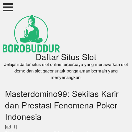
Skip
to
content
Daftar Situs Slot
Jelajahi daftar situs slot online terpercaya yang menawarkan slot
demo dan slot gacor untuk pengalaman bermain yang
menyenangkan.
Masterdomino99: Sekilas Karir
dan Prestasi Fenomena Poker
Indonesia
[ad_1]