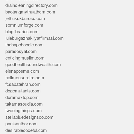
draincleaningdirectory.com
baotangmythuathcm.com
jethukukburosu.com
somniumforge.com
bloglibraries.com
luleburgaznakliyatfirmasi.com
thebapehoodie.com
parasosyal.com
enticingmuslim.com
goodhealthsoundwealth.com
elenapoems.com
hellmouseretro.com
fcsabatehran.com
dogemutants.com
duramaxtop.com
takamasoudia.com
twdoingthings.com
stellabluedesignsco.com
paulsauthor.com
desirablecodeful.com