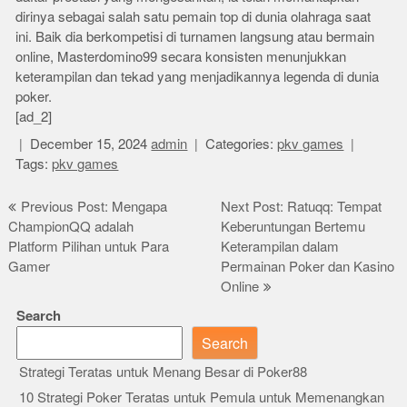
dirinya sebagai salah satu pemain top di dunia olahraga saat
ini. Baik dia berkompetisi di turnamen langsung atau bermain
online, Masterdomino99 secara konsisten menunjukkan
keterampilan dan tekad yang menjadikannya legenda di dunia
poker.
[ad_2]
December 15, 2024
admin
Categories:
pkv games
Tags:
pkv games
Post
Previous Post: Mengapa
Next Post: Ratuqq: Tempat
ChampionQQ adalah
Keberuntungan Bertemu
navigation
Platform Pilihan untuk Para
Keterampilan dalam
Gamer
Permainan Poker dan Kasino
Online
Search
Search
Strategi Teratas untuk Menang Besar di Poker88
10 Strategi Poker Teratas untuk Pemula untuk Memenangkan