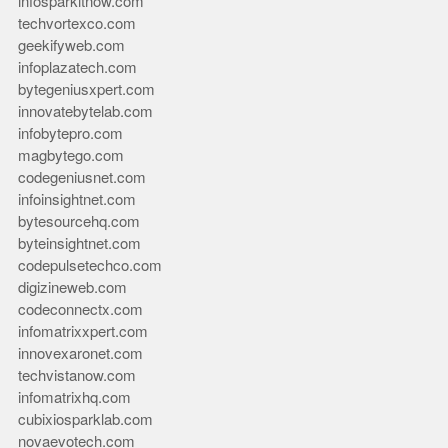
infosparkitnow.com
techvortexco.com
geekifyweb.com
infoplazatech.com
bytegeniusxpert.com
innovatebytelab.com
infobytepro.com
magbytego.com
codegeniusnet.com
infoinsightnet.com
bytesourcehq.com
byteinsightnet.com
codepulsetechco.com
digizineweb.com
codeconnectx.com
infomatrixxpert.com
innovexaronet.com
techvistanow.com
infomatrixhq.com
cubixiosparklab.com
novaevotech.com