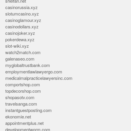
shelfari.net
casinorussia.xyz
slotumcasino.xyz
casinoglamour.xyz
casinodollars.xyz
casinojoker.xyz
pokerdewa.xyz
slot-wiki.xyz
watch2match.com
galenaseo.com
myglobaltrustbank.com
employmentlawlawyergo.com
medicalmalpracticelawyersinc.com
comportshop.com
topdecorshop.com
shopasotv.com
travelsanga.com
instantguestposting.com
ekonomie.net
appointmentplus.net
developmentworm.com