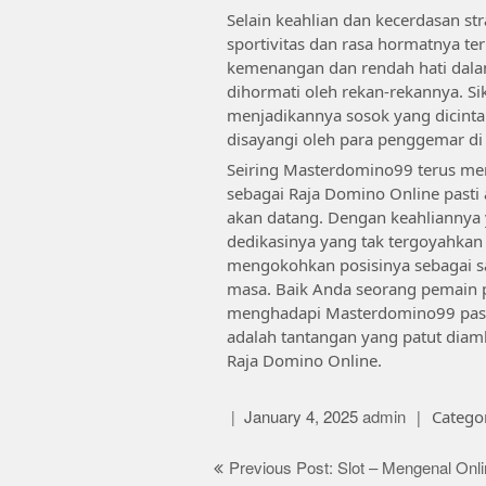
Selain keahlian dan kecerdasan st
sportivitas dan rasa hormatnya t
kemenangan dan rendah hati dal
dihormati oleh rekan-rekannya. Si
menjadikannya sosok yang dicint
disayangi oleh para penggemar di 
Seiring Masterdomino99 terus me
sebagai Raja Domino Online pasti
akan datang. Dengan keahliannya y
dedikasinya yang tak tergoyahka
mengokohkan posisinya sebagai sa
masa. Baik Anda seorang pemain p
menghadapi Masterdomino99 pasti
adalah tantangan yang patut dia
Raja Domino Online.
Catego
January 4, 2025
admin
Post
Previous Post: Slot – Mengenal Onl