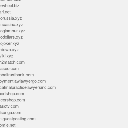
rwheel.biz
ari.net
norussia.xyz
umcasino.xyz
noglamour.xyz
odollars.xyz
ojoker.xyz
rdewa.xyz
wiki.xyz
h2match.com
naseo.com
obaltrustbank.com
oymentlawlawyergo.com
calmalpracticelawyersinc.com
ortshop.com
ecorshop.com
asotv.com
elsanga.com
antguestposting.com
omie.net