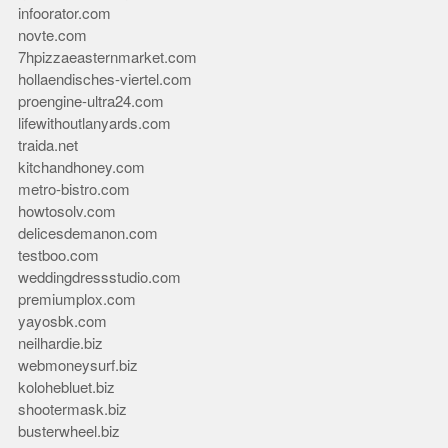
infoorator.com
novte.com
7hpizzaeasternmarket.com
hollaendisches-viertel.com
proengine-ultra24.com
lifewithoutlanyards.com
traida.net
kitchandhoney.com
metro-bistro.com
howtosolv.com
delicesdemanon.com
testboo.com
weddingdressstudio.com
premiumplox.com
yayosbk.com
neilhardie.biz
webmoneysurf.biz
kolohebluet.biz
shootermask.biz
busterwheel.biz