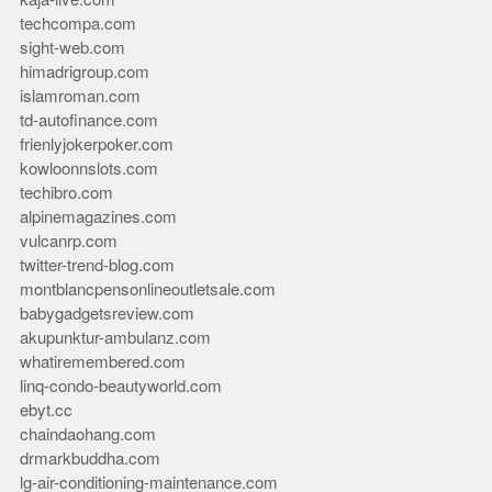
techcompa.com
sight-web.com
himadrigroup.com
islamroman.com
td-autofinance.com
frienlyjokerpoker.com
kowloonnslots.com
techibro.com
alpinemagazines.com
vulcanrp.com
twitter-trend-blog.com
montblancpensonlineoutletsale.com
babygadgetsreview.com
akupunktur-ambulanz.com
whatiremembered.com
linq-condo-beautyworld.com
ebyt.cc
chaindaohang.com
drmarkbuddha.com
lg-air-conditioning-maintenance.com