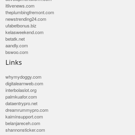
itlivenews.com
theplumbingfremont.com
newstrending24.com
ufabetbonus.biz
kelasweekend.com
betatk.net
aandly.com
bswoo.com
Links
whymydoggy.com
digitalearnweb.com
interbolaslot.org
palmkuafor.com
dataentrypro.net
dreamrummypro.com
kaiminsupport.com
belanjareceh.com
shannonsticker.com