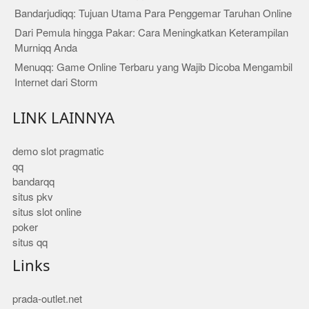
Bandarjudiqq: Tujuan Utama Para Penggemar Taruhan Online
Dari Pemula hingga Pakar: Cara Meningkatkan Keterampilan
Murniqq Anda
Menuqq: Game Online Terbaru yang Wajib Dicoba Mengambil
Internet dari Storm
LINK LAINNYA
demo slot pragmatic
qq
bandarqq
situs pkv
situs slot online
poker
situs qq
Links
prada-outlet.net