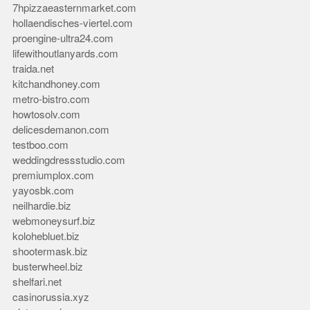
7hpizzaeasternmarket.com
hollaendisches-viertel.com
proengine-ultra24.com
lifewithoutlanyards.com
traida.net
kitchandhoney.com
metro-bistro.com
howtosolv.com
delicesdemanon.com
testboo.com
weddingdressstudio.com
premiumplox.com
yayosbk.com
neilhardie.biz
webmoneysurf.biz
kolohebluet.biz
shootermask.biz
busterwheel.biz
shelfari.net
casinorussia.xyz