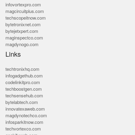
infovortexpro.com
magcircuitplus.com
techscopeitnow.com
bytetronixnet.com
bytejetxpert.com
maginspectco.com
magdynogo.com
Links
techtronixhq.com
infogadgethub.com
codelinkitpro.com
techboostgen.com
techsensehub.com
bytelabtech.com
innovatexaweb.com
magdynotechco.com
infosparkitnow.com
techvortexco.com