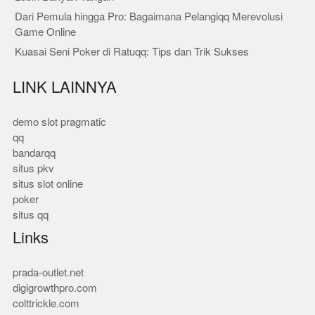
Dari Pemula hingga Pro: Bagaimana Pelangiqq Merevolusi
Game Online
Kuasai Seni Poker di Ratuqq: Tips dan Trik Sukses
LINK LAINNYA
demo slot pragmatic
qq
bandarqq
situs pkv
situs slot online
poker
situs qq
Links
prada-outlet.net
digigrowthpro.com
colttrickle.com