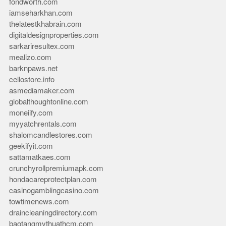
fondworth.com
iamseharkhan.com
thelatestkhabrain.com
digitaldesignproperties.com
sarkariresultex.com
mealizo.com
barknpaws.net
cellostore.info
asmediamaker.com
globalthoughtonline.com
moneiify.com
myyatchrentals.com
shalomcandlestores.com
geekifyit.com
sattamatkaes.com
crunchyrollpremiumapk.com
hondacareprotectplan.com
casinogamblingcasino.com
towtimenews.com
draincleaningdirectory.com
baotangmythuathcm.com