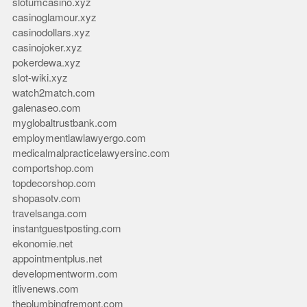
slotumcasino.xyz
casinoglamour.xyz
casinodollars.xyz
casinojoker.xyz
pokerdewa.xyz
slot-wiki.xyz
watch2match.com
galenaseo.com
myglobaltrustbank.com
employmentlawlawyergo.com
medicalmalpracticelawyersinc.com
comportshop.com
topdecorshop.com
shopasotv.com
travelsanga.com
instantguestposting.com
ekonomie.net
appointmentplus.net
developmentworm.com
itlivenews.com
theplumbingfremont.com