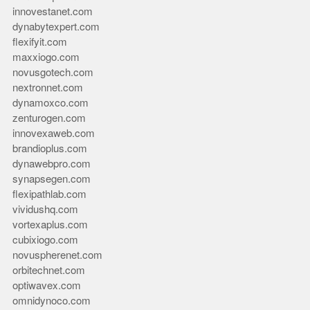
innovestanet.com
dynabytexpert.com
flexifyit.com
maxxiogo.com
novusgotech.com
nextronnet.com
dynamoxco.com
zenturogen.com
innovexaweb.com
brandioplus.com
dynawebpro.com
synapsegen.com
flexipathlab.com
vividushq.com
vortexaplus.com
cubixiogo.com
novuspherenet.com
orbitechnet.com
optiwavex.com
omnidynoco.com