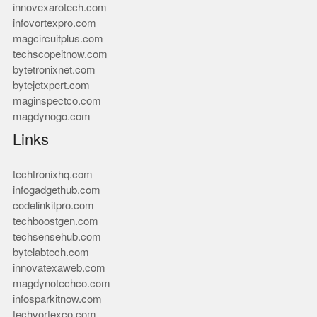
innovexarotech.com
infovortexpro.com
magcircuitplus.com
techscopeitnow.com
bytetronixnet.com
bytejetxpert.com
maginspectco.com
magdynogo.com
Links
techtronixhq.com
infogadgethub.com
codelinkitpro.com
techboostgen.com
techsensehub.com
bytelabtech.com
innovatexaweb.com
magdynotechco.com
infosparkitnow.com
techvortexco.com