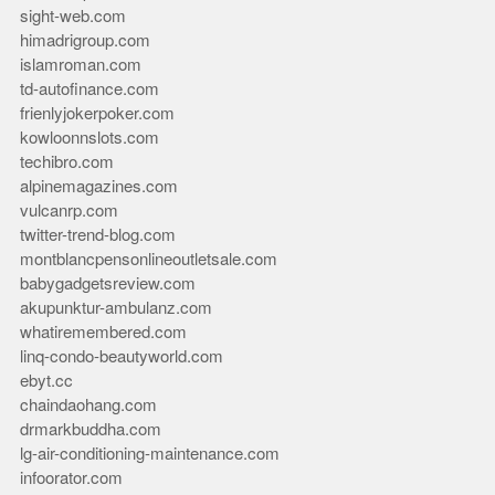
sight-web.com
himadrigroup.com
islamroman.com
td-autofinance.com
frienlyjokerpoker.com
kowloonnslots.com
techibro.com
alpinemagazines.com
vulcanrp.com
twitter-trend-blog.com
montblancpensonlineoutletsale.com
babygadgetsreview.com
akupunktur-ambulanz.com
whatiremembered.com
linq-condo-beautyworld.com
ebyt.cc
chaindaohang.com
drmarkbuddha.com
lg-air-conditioning-maintenance.com
infoorator.com