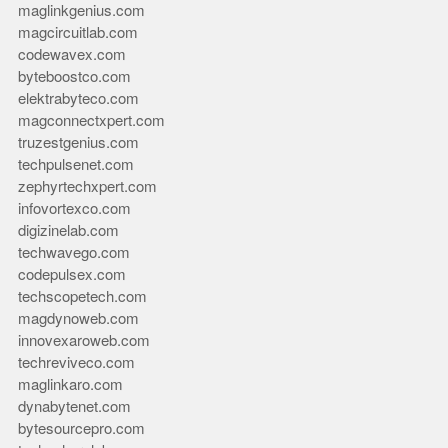
maglinkgenius.com
magcircuitlab.com
codewavex.com
byteboostco.com
elektrabyteco.com
magconnectxpert.com
truzestgenius.com
techpulsenet.com
zephyrtechxpert.com
infovortexco.com
digizinelab.com
techwavego.com
codepulsex.com
techscopetech.com
magdynoweb.com
innovexaroweb.com
techreviveco.com
maglinkaro.com
dynabytenet.com
bytesourcepro.com