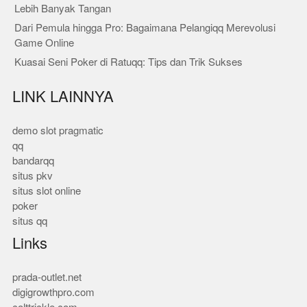
Lebih Banyak Tangan
Dari Pemula hingga Pro: Bagaimana Pelangiqq Merevolusi
Game Online
Kuasai Seni Poker di Ratuqq: Tips dan Trik Sukses
LINK LAINNYA
demo slot pragmatic
qq
bandarqq
situs pkv
situs slot online
poker
situs qq
Links
prada-outlet.net
digigrowthpro.com