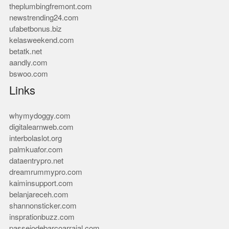
theplumbingfremont.com
newstrending24.com
ufabetbonus.biz
kelasweekend.com
betatk.net
aandly.com
bswoo.com
Links
whymydoggy.com
digitalearnweb.com
interbolaslot.org
palmkuafor.com
dataentrypro.net
dreamrummypro.com
kaiminsupport.com
belanjareceh.com
shannonsticker.com
insprationbuzz.com
passeiodebarcoarraial.com