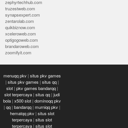
zephyrtechhub.com
truzestweb.com
synapsexpert.com
zentarolab.com
quikbiznow.com
xceleroweb.com
optigogoweb.com
brandaroweb.com
zoomifyit.com
menuqq pkv
|
situs pkv games
|
situs pkv games
|
situs qq
|
slot
|
pkv games bandarqq
|
slot terpercaya
|
situs qq
|
judi
bola
|
x500 slot
|
dominoqq pkv
|
qq
|
bandarqq
|
murniqq pkv
|
hematqq pkv
|
situs slot
terpercaya
|
situs slot
terpercaya
|
situs slot