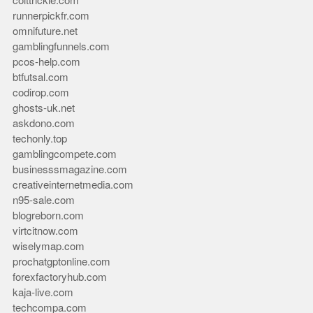
colttrickle.com
runnerpickfr.com
omnifuture.net
gamblingfunnels.com
pcos-help.com
btfutsal.com
codirop.com
ghosts-uk.net
askdono.com
techonly.top
gamblingcompete.com
businesssmagazine.com
creativeinternetmedia.com
n95-sale.com
blogreborn.com
virtcitnow.com
wiselymap.com
prochatgptonline.com
forexfactoryhub.com
kaja-live.com
techcompa.com