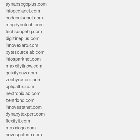
synapsegoplus.com
infopedianet.com
codepulsenet.com
magdynotech.com
techscopehq.com
digizineplus.com
innovexaro.com
bytesourcelab.com
infosparknet.com
maxxifyitnow.com
quixifynow.com
zephyruspro.com
optipathx.com
nextronixlab.com
zentrixhq.com
innovestanet.com
dynabytexpert.com
flexifyit.com
maxxiogo.com
novusgotech.com