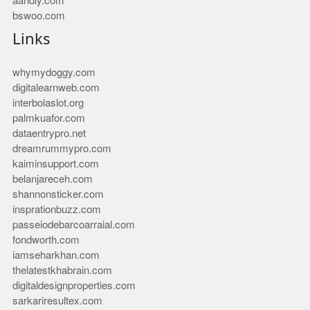
aandly.com
bswoo.com
Links
whymydoggy.com
digitalearnweb.com
interbolaslot.org
palmkuafor.com
dataentrypro.net
dreamrummypro.com
kaiminsupport.com
belanjareceh.com
shannonsticker.com
insprationbuzz.com
passeiodebarcoarraial.com
fondworth.com
iamseharkhan.com
thelatestkhabrain.com
digitaldesignproperties.com
sarkariresultex.com