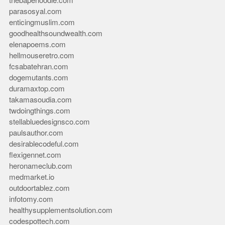
thebapehoodie.com
parasosyal.com
enticingmuslim.com
goodhealthsoundwealth.com
elenapoems.com
hellmouseretro.com
fcsabatehran.com
dogemutants.com
duramaxtop.com
takamasoudia.com
twdoingthings.com
stellabluedesignsco.com
paulsauthor.com
desirablecodeful.com
flexigennet.com
heronameclub.com
medmarket.io
outdoortablez.com
infotomy.com
healthysupplementsolution.com
codespottech.com