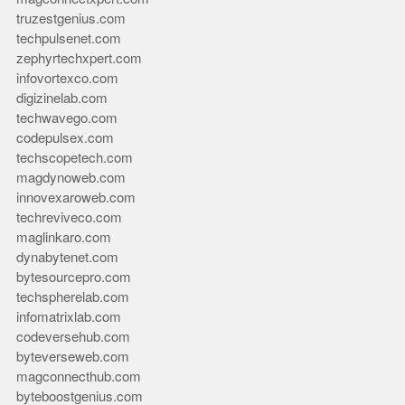
truzestgenius.com
techpulsenet.com
zephyrtechxpert.com
infovortexco.com
digizinelab.com
techwavego.com
codepulsex.com
techscopetech.com
magdynoweb.com
innovexaroweb.com
techreviveco.com
maglinkaro.com
dynabytenet.com
bytesourcepro.com
techspherelab.com
infomatrixlab.com
codeversehub.com
byteverseweb.com
magconnecthub.com
byteboostgenius.com