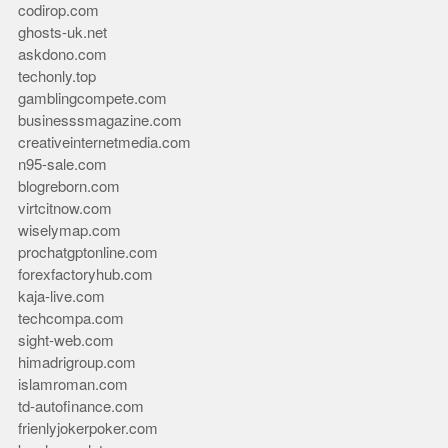
codirop.com
ghosts-uk.net
askdono.com
techonly.top
gamblingcompete.com
businesssmagazine.com
creativeinternetmedia.com
n95-sale.com
blogreborn.com
virtcitnow.com
wiselymap.com
prochatgptonline.com
forexfactoryhub.com
kaja-live.com
techcompa.com
sight-web.com
himadrigroup.com
islamroman.com
td-autofinance.com
frienlyjokerpoker.com