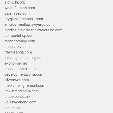
slot-wiki.xyz
watch2match.com
galenaseo.com
myglobaltrustbank.com
employmentlawlawyergo.com
medicalmalpracticelawyersinc.com
comportshop.com
topdecorshop.com
shopasotv.com
travelsanga.com
instantguestposting.com
ekonomie.net
appointmentplus.net
developmentworm.com
itlivenews.com
theplumbingfremont.com
newstrending24.com
ufabetbonus.biz
kelasweekend.com
betatk.net