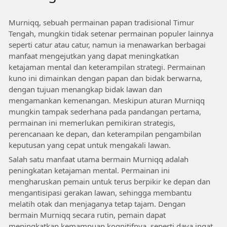
Murniqq, sebuah permainan papan tradisional Timur
Tengah, mungkin tidak setenar permainan populer lainnya
seperti catur atau catur, namun ia menawarkan berbagai
manfaat mengejutkan yang dapat meningkatkan
ketajaman mental dan keterampilan strategi. Permainan
kuno ini dimainkan dengan papan dan bidak berwarna,
dengan tujuan menangkap bidak lawan dan
mengamankan kemenangan. Meskipun aturan Murniqq
mungkin tampak sederhana pada pandangan pertama,
permainan ini memerlukan pemikiran strategis,
perencanaan ke depan, dan keterampilan pengambilan
keputusan yang cepat untuk mengakali lawan.
Salah satu manfaat utama bermain Murniqq adalah
peningkatan ketajaman mental. Permainan ini
mengharuskan pemain untuk terus berpikir ke depan dan
mengantisipasi gerakan lawan, sehingga membantu
melatih otak dan menjaganya tetap tajam. Dengan
bermain Murniqq secara rutin, pemain dapat
meningkatkan kemampuan kognitifnya, seperti daya ingat,