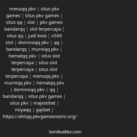
menuqq pkv
|
situs pkv
games
|
situs pkv games
|
situs qq
|
slot
|
pkv games
bandarqq
|
slot terpercaya
|
situs qq
|
judi bola
|
x500
slot
|
dominoqq pkv
|
qq
|
bandarqq
|
murniqq pkv
|
hematqq pkv
|
situs slot
terpercaya
|
situs slot
terpercaya
|
situs slot
terpercaya
|
menuqq pkv
|
murniqq pkv
|
hematqq pkv
|
dominoqq pkv
|
qq
|
bandarqq
|
situs pkv games
|
situs pkv
|
majestibet
|
miyaqq
|
gajibet
|
https://ahliqq.pkvgamesresmi.org/
borobuddur.com