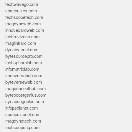
techwavego.com
codepulsex.com
techscopetech.com
magdynoweb.com
innovexaroweb.com
techreviveco.com
maglinkaro.com
dynabytenet.com
bytesourcepro.com
techspherelab.com
infomatrixlab.com
codeversehub.com
byteverseweb.com
magconnecthub.com
byteboostgenius.com
synapsegoplus.com
infopedianet.com
codepulsenet.com
magdynotech.com
techscopehq.com