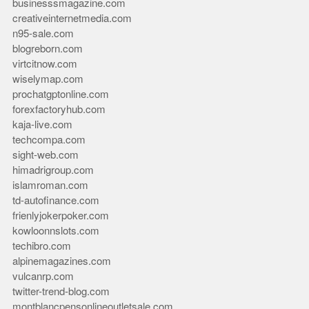
businesssmagazine.com
creativeinternetmedia.com
n95-sale.com
blogreborn.com
virtcitnow.com
wiselymap.com
prochatgptonline.com
forexfactoryhub.com
kaja-live.com
techcompa.com
sight-web.com
himadrigroup.com
islamroman.com
td-autofinance.com
frienlyjokerpoker.com
kowloonnslots.com
techibro.com
alpinemagazines.com
vulcanrp.com
twitter-trend-blog.com
montblancpensonlineoutletsale.com