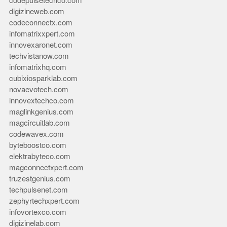
codepulsetechco.com
digizineweb.com
codeconnectx.com
infomatrixxpert.com
innovexaronet.com
techvistanow.com
infomatrixhq.com
cubixiosparklab.com
novaevotech.com
innovextechco.com
maglinkgenius.com
magcircuitlab.com
codewavex.com
byteboostco.com
elektrabyteco.com
magconnectxpert.com
truzestgenius.com
techpulsenet.com
zephyrtechxpert.com
infovortexco.com
digizinelab.com