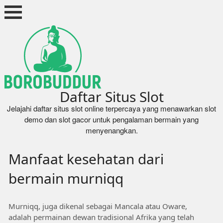
Skip
to
content
Daftar Situs Slot
Jelajahi daftar situs slot online terpercaya yang menawarkan slot
demo dan slot gacor untuk pengalaman bermain yang
menyenangkan.
Manfaat kesehatan dari
bermain murniqq
Murniqq, juga dikenal sebagai Mancala atau Oware,
adalah permainan dewan tradisional Afrika yang telah