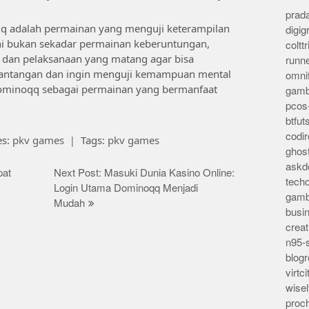
prada
q adalah permainan yang menguji keterampilan
digi
Ini bukan sekadar permainan keberuntungan,
coltt
dan pelaksanaan yang matang agar bisa
runn
antangan dan ingin menguji kemampuan mental
omnif
minoqq sebagai permainan yang bermanfaat
gamb
pcos
btfut
codi
es:
pkv games
Tags:
pkv games
ghos
askd
pat
Next Post: Masuki Dunia Kasino Online:
techo
Login Utama Dominoqq Menjadi
gamb
Mudah
busi
crea
n95-
blog
virtc
wise
proc