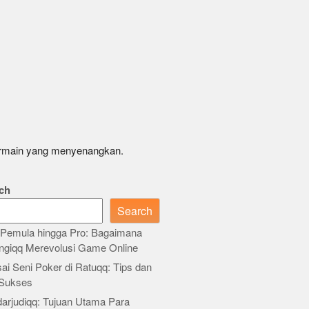
 bermain yang menyenangkan.
ch
Search
 Pemula hingga Pro: Bagaimana
ngiqq Merevolusi Game Online
ai Seni Poker di Ratuqq: Tips dan
 Sukses
arjudiqq: Tujuan Utama Para