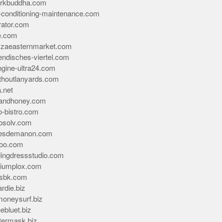
rkbuddha.com
r-conditioning-maintenance.com
rator.com
e.com
zzaeasternmarket.com
endisches-viertel.com
ngine-ultra24.com
ithoutlanyards.com
a.net
handhoney.com
o-bistro.com
osolv.com
cesdemanon.com
boo.com
ingdressstudio.com
iumplox.com
sbk.com
ardie.biz
oneysurf.biz
ebluet.biz
termask.biz