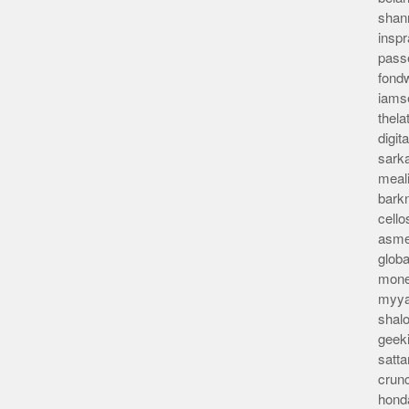
shan
insp
pass
fond
iams
thel
digit
sark
meal
bark
cello
asme
glob
mone
myya
shal
geeki
satt
crun
hond