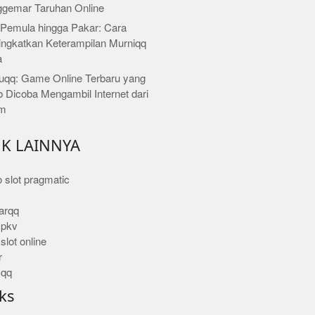
gemar Taruhan Online
 Pemula hingga Pakar: Cara
ngkatkan Keterampilan Murniqq
a
qq: Game Online Terbaru yang
b Dicoba Mengambil Internet dari
rm
NK LAINNYA
 slot pragmatic
arqq
 pkv
 slot online
r
 qq
ks