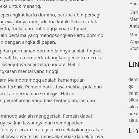
Peng
reka untuk menang.
Dari
eperangkat kartu domino, berupa ubin persegi
Meni
i wajahnya menjadi dua kotak. Setiap kotak
And
tentu, mulai dari nol hingga enam. Tujuan
Menu
emain pertama yang mengosongkan kartu domino
Waji
n dengan angka di papan.
Sto
ari permainan domino lainnya adalah tingkat
arus hati-hati mempertimbangkan gerakan mereka
LI
selanjutnya agar tetap unggul. Hal ini
gkasan mental yang tinggi.
demo
dalam Maindominoqq adalah kemampuan
qq
n terbaik. Pemain harus bisa melihat pola dan
band
kukan permainan strategis. Hal ini
situs
n pemahaman yang baik tentang aturan dan
situs
poke
dominoqq adalah menggertak. Pemain dapat
situs
nyesatkan lawannya dan mendapatkan
Lin
innya secara strategis dan melakukan gerakan
at lawannya terus menebak-nebak dan akhirnya