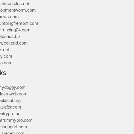
intmentplus.net
lopmentworm.com
venews.com
lumbingfremont.com
trending24.com
etbonus.biz
sweekend.com
k.net
ly.com
o.com
ks
mydoggy.com
talearnweb.com
bolaslot.org
kuafor.com
ntrypro.net
mrummypro.com
insupport.com
njareceh.com