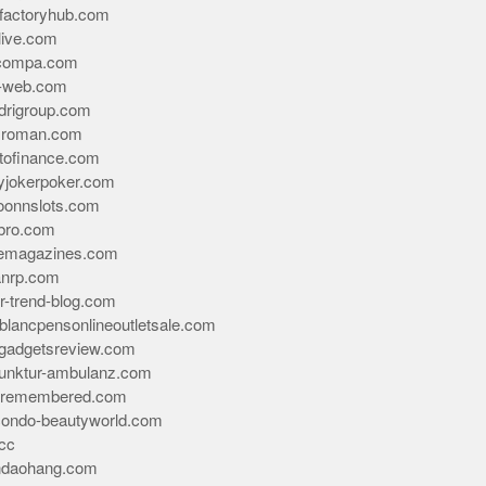
xfactoryhub.com
live.com
compa.com
t-web.com
drigroup.com
mroman.com
utofinance.com
lyjokerpoker.com
oonnslots.com
ibro.com
nemagazines.com
anrp.com
er-trend-blog.com
blancpensonlineoutletsale.com
gadgetsreview.com
unktur-ambulanz.com
iremembered.com
-condo-beautyworld.com
.cc
ndaohang.com