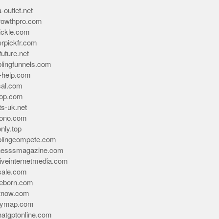
-outlet.net
growthpro.com
rickle.com
erpickfr.com
uture.net
lingfunnels.com
-help.com
sal.com
rop.com
ts-uk.net
ono.com
nly.top
lingcompete.com
nesssmagazine.com
tiveinternetmedia.com
sale.com
reborn.com
itnow.com
lymap.com
hatgptonline.com