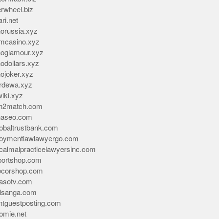
rwheel.biz
ari.net
norussia.xyz
umcasino.xyz
noglamour.xyz
odollars.xyz
ojoker.xyz
rdewa.xyz
wiki.xyz
h2match.com
naseo.com
obaltrustbank.com
oymentlawlawyergo.com
calmalpracticelawyersinc.com
ortshop.com
ecorshop.com
asotv.com
elsanga.com
antguestposting.com
omie.net