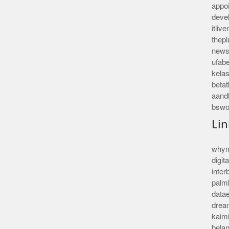
appo
deve
itli
thep
news
ufab
kela
betat
aand
bswo
Lin
why
digi
inter
palm
datae
drea
kaim
bela