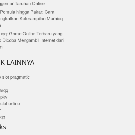
gemar Taruhan Online
 Pemula hingga Pakar: Cara
ngkatkan Keterampilan Murniqq
a
qq: Game Online Terbaru yang
b Dicoba Mengambil Internet dari
rm
NK LAINNYA
 slot pragmatic
arqq
 pkv
 slot online
r
 qq
ks