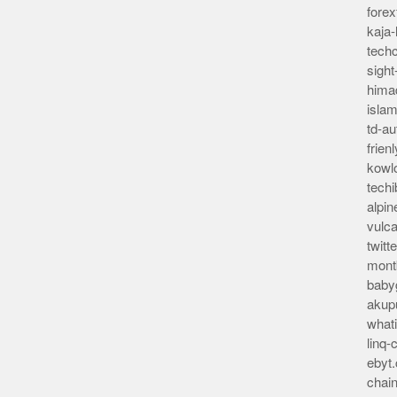
fore
kaja-
tech
sigh
hima
isla
td-a
frien
kowl
tech
alpi
vulc
twitt
mont
baby
akup
what
linq
ebyt
chai