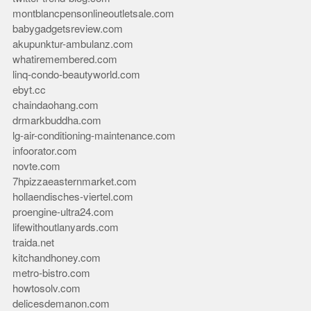
montblancpensonlineoutletsale.com
babygadgetsreview.com
akupunktur-ambulanz.com
whatiremembered.com
linq-condo-beautyworld.com
ebyt.cc
chaindaohang.com
drmarkbuddha.com
lg-air-conditioning-maintenance.com
infoorator.com
novte.com
7hpizzaeasternmarket.com
hollaendisches-viertel.com
proengine-ultra24.com
lifewithoutlanyards.com
traida.net
kitchandhoney.com
metro-bistro.com
howtosolv.com
delicesdemanon.com