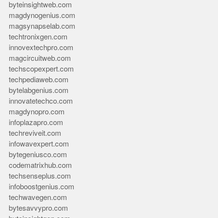
byteinsightweb.com
magdynogenius.com
magsynapselab.com
techtronixgen.com
innovextechpro.com
magcircuitweb.com
techscopexpert.com
techpediaweb.com
bytelabgenius.com
innovatetechco.com
magdynopro.com
infoplazapro.com
techreviveit.com
infowavexpert.com
bytegeniusco.com
codematrixhub.com
techsenseplus.com
infoboostgenius.com
techwavegen.com
bytesavvypro.com