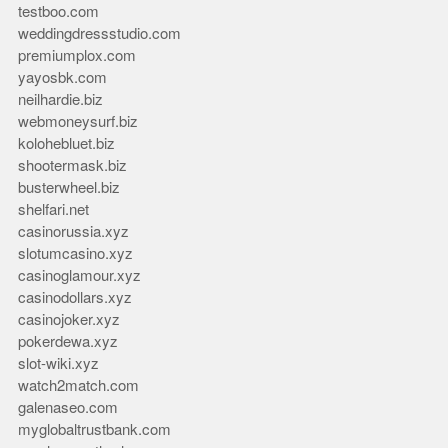
testboo.com
weddingdressstudio.com
premiumplox.com
yayosbk.com
neilhardie.biz
webmoneysurf.biz
kolohebluet.biz
shootermask.biz
busterwheel.biz
shelfari.net
casinorussia.xyz
slotumcasino.xyz
casinoglamour.xyz
casinodollars.xyz
casinojoker.xyz
pokerdewa.xyz
slot-wiki.xyz
watch2match.com
galenaseo.com
myglobaltrustbank.com