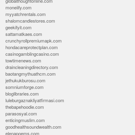
globalthoughtonline.com
moneiify.com
myyatchrentals.com
shalomcandlestores.com
geekifyit.com
sattamatkaes.com
crunchyrollpremiumapk.com
hondacareprotectplan.com
casinogamblingcasino.com
towtimenews.com
draincleaningdirectory.com
baotangmythuathcm.com
jethukukburosu.com
somniumforge.com
bloglibraries.com
luleburgaznakliyatfirmasi.com
thebapehoodie.com
parasosyal.com
enticingmuslim.com
goodhealthsoundwealth.com
elenapoems.com