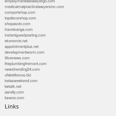
employmentlawlawyergo.com
medicalmalpracticelawyersinc.com
comportshop.com
topdecorshop.com
shopasotv.com
travelsanga.com
instantguestposting.com
ekonomie.net
appointmentplus.net
developmentworm.com
itlivenews.com
theplumbingfremont.com
newstrending24.com
ufabetbonus.biz
kelasweekend.com
betatk.net
aandly.com
bswoo.com
Links