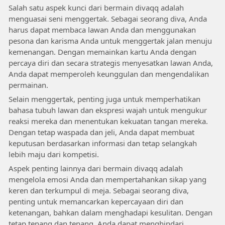
Salah satu aspek kunci dari bermain divaqq adalah
menguasai seni menggertak. Sebagai seorang diva, Anda
harus dapat membaca lawan Anda dan menggunakan
pesona dan karisma Anda untuk menggertak jalan menuju
kemenangan. Dengan memainkan kartu Anda dengan
percaya diri dan secara strategis menyesatkan lawan Anda,
Anda dapat memperoleh keunggulan dan mengendalikan
permainan.
Selain menggertak, penting juga untuk memperhatikan
bahasa tubuh lawan dan ekspresi wajah untuk mengukur
reaksi mereka dan menentukan kekuatan tangan mereka.
Dengan tetap waspada dan jeli, Anda dapat membuat
keputusan berdasarkan informasi dan tetap selangkah
lebih maju dari kompetisi.
Aspek penting lainnya dari bermain divaqq adalah
mengelola emosi Anda dan mempertahankan sikap yang
keren dan terkumpul di meja. Sebagai seorang diva,
penting untuk memancarkan kepercayaan diri dan
ketenangan, bahkan dalam menghadapi kesulitan. Dengan
tetap tenang dan tenang, Anda dapat menghindari