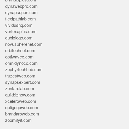
dynawebpro.com
synapsegen.com
flexipathlab.com
vividushq.com
vortexaplus.com
cubixiogo.com
novuspherenet.com
orbitechnet.com
optiwavex.com
omnidynoco.com
zephyrtechhub.com
truzestweb.com
synapsexpert.com
zentarolab.com
quikbiznow.com
xceleroweb.com
optigogoweb.com
brandaroweb.com
zoomifyit.com