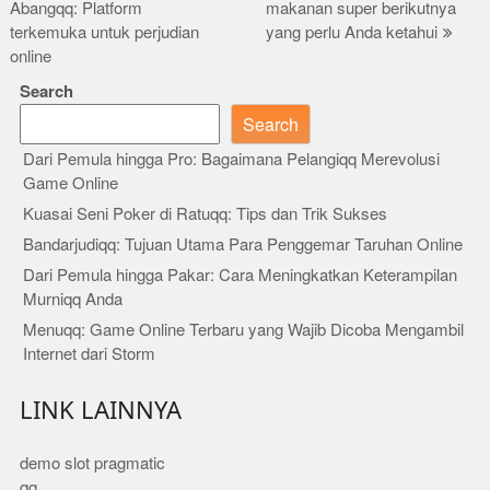
navigation
Abangqq: Platform
makanan super berikutnya
terkemuka untuk perjudian
yang perlu Anda ketahui
online
Search
Search
Dari Pemula hingga Pro: Bagaimana Pelangiqq Merevolusi
Game Online
Kuasai Seni Poker di Ratuqq: Tips dan Trik Sukses
Bandarjudiqq: Tujuan Utama Para Penggemar Taruhan Online
Dari Pemula hingga Pakar: Cara Meningkatkan Keterampilan
Murniqq Anda
Menuqq: Game Online Terbaru yang Wajib Dicoba Mengambil
Internet dari Storm
LINK LAINNYA
demo slot pragmatic
qq