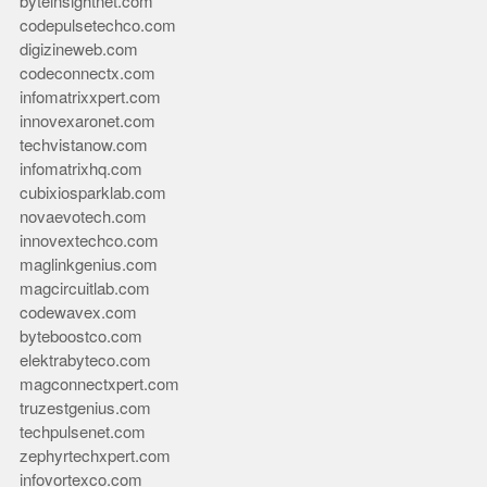
byteinsightnet.com
codepulsetechco.com
digizineweb.com
codeconnectx.com
infomatrixxpert.com
innovexaronet.com
techvistanow.com
infomatrixhq.com
cubixiosparklab.com
novaevotech.com
innovextechco.com
maglinkgenius.com
magcircuitlab.com
codewavex.com
byteboostco.com
elektrabyteco.com
magconnectxpert.com
truzestgenius.com
techpulsenet.com
zephyrtechxpert.com
infovortexco.com