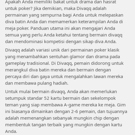
Apakah Anda memiliki bakat untuk drama dan hasrat
untuk poker? Jika demikian, maka Divaqq adalah
permainan yang sempurna bagi Anda untuk melepaskan
diva batin Anda dan memamerkan keterampilan Anda di
meja poker. Panduan utama ini akan mengajari Anda
semua yang perlu Anda ketahui tentang bermain divaqq
dan mendominasi kompetisi dengan sikap diva Anda.
Divaqq adalah variasi unik dari permainan poker klasik
yang menambahkan sentuhan glamor dan drama pada
gameplay tradisional. Di Divaqq, pemain didorong untuk
merangkul diva batin mereka dan bermain dengan
percaya diri dan gaya untuk mengalahkan lawan mereka
dan membawa pulang hadiah.
Untuk mulai bermain divaqq, Anda akan memerlukan
setumpuk standar 52 kartu bermain dan sekelompok
teman yang siap membawa A-game mereka ke meja. Gim
ini biasanya dimainkan dengan 2-6 pemain, dan tujuannya
adalah memenangkan sebanyak mungkin chip dengan
membentuk tangan terbaik yang mungkin dengan kartu
Anda.