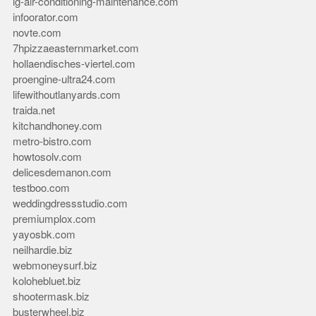
lg-air-conditioning-maintenance.com
infoorator.com
novte.com
7hpizzaeasternmarket.com
hollaendisches-viertel.com
proengine-ultra24.com
lifewithoutlanyards.com
traida.net
kitchandhoney.com
metro-bistro.com
howtosolv.com
delicesdemanon.com
testboo.com
weddingdressstudio.com
premiumplox.com
yayosbk.com
neilhardie.biz
webmoneysurf.biz
kolohebluet.biz
shootermask.biz
busterwheel.biz