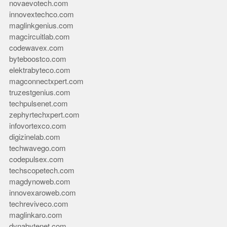
novaevotech.com
innovextechco.com
maglinkgenius.com
magcircuitlab.com
codewavex.com
byteboostco.com
elektrabyteco.com
magconnectxpert.com
truzestgenius.com
techpulsenet.com
zephyrtechxpert.com
infovortexco.com
digizinelab.com
techwavego.com
codepulsex.com
techscopetech.com
magdynoweb.com
innovexaroweb.com
techreviveco.com
maglinkaro.com
dynabytenet.com