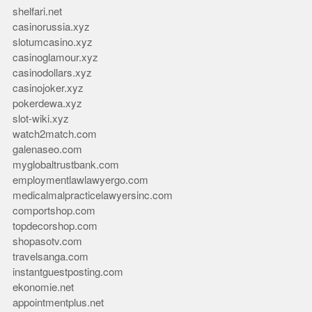
shelfari.net
casinorussia.xyz
slotumcasino.xyz
casinoglamour.xyz
casinodollars.xyz
casinojoker.xyz
pokerdewa.xyz
slot-wiki.xyz
watch2match.com
galenaseo.com
myglobaltrustbank.com
employmentlawlawyergo.com
medicalmalpracticelawyersinc.com
comportshop.com
topdecorshop.com
shopasotv.com
travelsanga.com
instantguestposting.com
ekonomie.net
appointmentplus.net