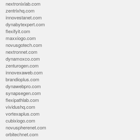
nextronixlab.com
zentrixhq.com
innovestanet.com
dynabytexpert.com
flexifyit.com
maxxiogo.com
novusgotech.com
nextronnet.com
dynamoxco.com
zenturogen.com
innovexaweb.com
brandioplus.com
dynawebpro.com
synapsegen.com
flexipathlab.com
vividushq.com
vortexaplus.com
cubixiogo.com
novuspherenet.com
orbitechnet.com