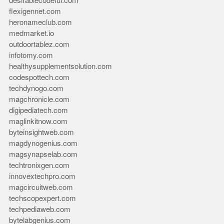
desirablecodeful.com
flexigennet.com
heronameclub.com
medmarket.io
outdoortablez.com
infotomy.com
healthysupplementsolution.com
codespottech.com
techdynogo.com
magchronicle.com
digipediatech.com
maglinkitnow.com
byteinsightweb.com
magdynogenius.com
magsynapselab.com
techtronixgen.com
innovextechpro.com
magcircuitweb.com
techscopexpert.com
techpediaweb.com
bytelabgenius.com