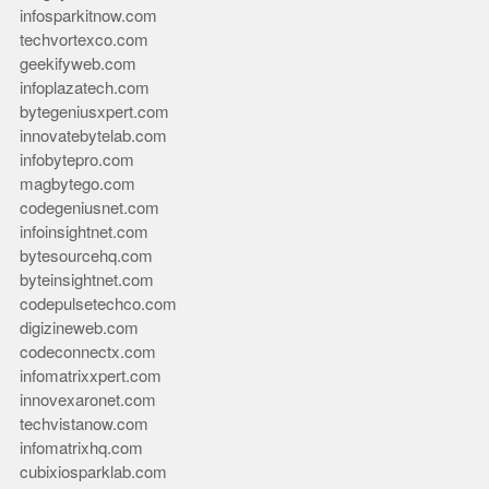
infosparkitnow.com
techvortexco.com
geekifyweb.com
infoplazatech.com
bytegeniusxpert.com
innovatebytelab.com
infobytepro.com
magbytego.com
codegeniusnet.com
infoinsightnet.com
bytesourcehq.com
byteinsightnet.com
codepulsetechco.com
digizineweb.com
codeconnectx.com
infomatrixxpert.com
innovexaronet.com
techvistanow.com
infomatrixhq.com
cubixiosparklab.com