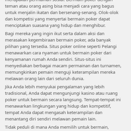
teman atau orang asing bisa menjadi cara yang bagus
untuk menjalin ikatan dan bersenang-senang. Olok-olok
dan kompetisi yang menyertai bermain poker dapat
menciptakan suasana yang hidup dan menghibur.
Bagi mereka yang ingin ikut serta dalam aksi dan
merasakan kegembiraan bermain poker, ada banyak
pilihan yang tersedia. Situs poker online seperti Pelangi
menawarkan cara nyaman untuk bermain poker dari
kenyamanan rumah Anda sendiri. Situs-situs ini
menyediakan berbagai macam permainan dan turnamen,
memungkinkan pemain menguji keterampilan mereka
melawan orang lain dari seluruh dunia.
Jika Anda lebih menyukai pengalaman yang lebih
tradisional, Anda dapat mengunjungi kasino atau ruang
poker untuk bermain secara langsung. Tempat-tempat ini
menawarkan lingkungan yang hidup dan kompetitif,
tempat Anda dapat mengasah keterampilan dan
menantang diri sendiri melawan pemain lain.
Tidak peduli di mana Anda memilih untuk bermain,