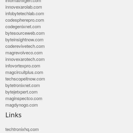
infomatrixgen.com
innovexarolab.com
infobytetechlab.com
codespherepro.com
codegenixnet.com
bytesourceweb.com
byteinsightnow.com
coderevivetech.com
magrevolveco.com
innovexarotech.com
infovortexpro.com
magcircuitplus.com
techscopeitnow.com
bytetronixnet.com
bytejetxpert.com
maginspectco.com
magdynogo.com
Links
techtronixhq.com