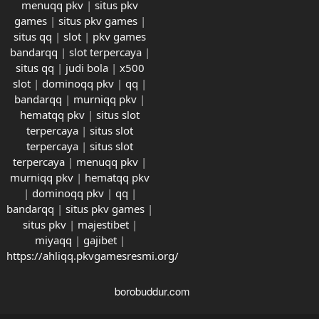
menuqq pkv
|
situs pkv
games
|
situs pkv games
|
situs qq
|
slot
|
pkv games
bandarqq
|
slot terpercaya
|
situs qq
|
judi bola
|
x500
slot
|
dominoqq pkv
|
qq
|
bandarqq
|
murniqq pkv
|
hematqq pkv
|
situs slot
terpercaya
|
situs slot
terpercaya
|
situs slot
terpercaya
|
menuqq pkv
|
murniqq pkv
|
hematqq pkv
|
dominoqq pkv
|
qq
|
bandarqq
|
situs pkv games
|
situs pkv
|
majestibet
|
miyaqq
|
gajibet
|
https://ahliqq.pkvgamesresmi.org/
borobuddur.com