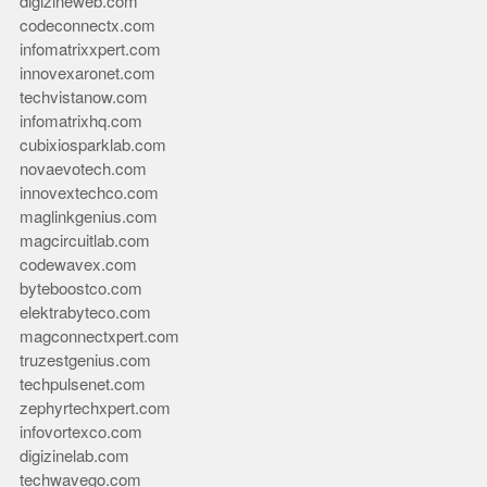
digizineweb.com
codeconnectx.com
infomatrixxpert.com
innovexaronet.com
techvistanow.com
infomatrixhq.com
cubixiosparklab.com
novaevotech.com
innovextechco.com
maglinkgenius.com
magcircuitlab.com
codewavex.com
byteboostco.com
elektrabyteco.com
magconnectxpert.com
truzestgenius.com
techpulsenet.com
zephyrtechxpert.com
infovortexco.com
digizinelab.com
techwavego.com