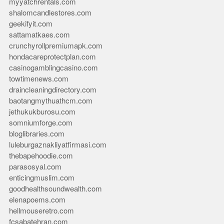
myyatchrentals.com
shalomcandlestores.com
geekifyit.com
sattamatkaes.com
crunchyrollpremiumapk.com
hondacareprotectplan.com
casinogamblingcasino.com
towtimenews.com
draincleaningdirectory.com
baotangmythuathcm.com
jethukukburosu.com
somniumforge.com
bloglibraries.com
luleburgaznakliyatfirmasi.com
thebapehoodie.com
parasosyal.com
enticingmuslim.com
goodhealthsoundwealth.com
elenapoems.com
hellmouseretro.com
fcsabatehran.com