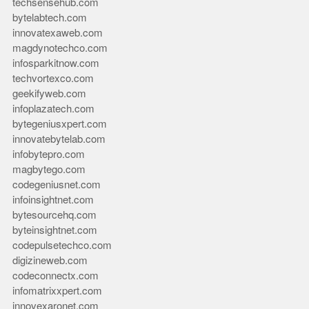
techsensehub.com
bytelabtech.com
innovatexaweb.com
magdynotechco.com
infosparkitnow.com
techvortexco.com
geekifyweb.com
infoplazatech.com
bytegeniusxpert.com
innovatebytelab.com
infobytepro.com
magbytego.com
codegeniusnet.com
infoinsightnet.com
bytesourcehq.com
byteinsightnet.com
codepulsetechco.com
digizineweb.com
codeconnectx.com
infomatrixxpert.com
innovexaronet.com