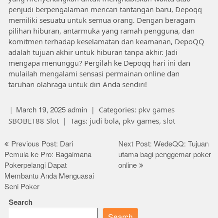
penjudi berpengalaman mencari tantangan baru, Depoqq
memiliki sesuatu untuk semua orang. Dengan beragam
pilihan hiburan, antarmuka yang ramah pengguna, dan
komitmen terhadap keselamatan dan keamanan, DepoQQ
adalah tujuan akhir untuk hiburan tanpa akhir. Jadi
mengapa menunggu? Pergilah ke Depoqq hari ini dan
mulailah mengalami sensasi permainan online dan
taruhan olahraga untuk diri Anda sendiri!
Categories:
pkv games
March 19, 2025
admin
SBOBET88
Slot
Tags:
judi bola
,
pkv games
,
slot
Post
Previous Post: Dari
Next Post: WedeQQ: Tujuan
navigation
Pemula ke Pro: Bagaimana
utama bagi penggemar poker
Pokerpelangi Dapat
online
Membantu Anda Menguasai
Seni Poker
Search
Search