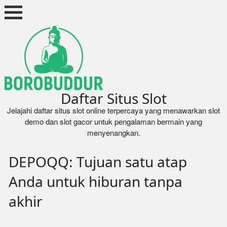
Skip
to
content
Daftar Situs Slot
Jelajahi daftar situs slot online terpercaya yang menawarkan slot
demo dan slot gacor untuk pengalaman bermain yang
menyenangkan.
DEPOQQ: Tujuan satu atap
Anda untuk hiburan tanpa
akhir