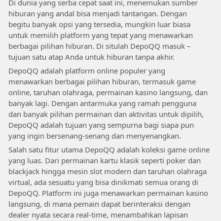
Di dunia yang serba cepat saat ini, menemukan sumber
hiburan yang andal bisa menjadi tantangan. Dengan
begitu banyak opsi yang tersedia, mungkin luar biasa
untuk memilih platform yang tepat yang menawarkan
berbagai pilihan hiburan. Di situlah DepoQQ masuk –
tujuan satu atap Anda untuk hiburan tanpa akhir.
DepoQQ adalah platform online populer yang
menawarkan berbagai pilihan hiburan, termasuk game
online, taruhan olahraga, permainan kasino langsung, dan
banyak lagi. Dengan antarmuka yang ramah pengguna
dan banyak pilihan permainan dan aktivitas untuk dipilih,
DepoQQ adalah tujuan yang sempurna bagi siapa pun
yang ingin bersenang-senang dan menyenangkan.
Salah satu fitur utama DepoQQ adalah koleksi game online
yang luas. Dari permainan kartu klasik seperti poker dan
blackjack hingga mesin slot modern dan taruhan olahraga
virtual, ada sesuatu yang bisa dinikmati semua orang di
DepoQQ. Platform ini juga menawarkan permainan kasino
langsung, di mana pemain dapat berinteraksi dengan
dealer nyata secara real-time, menambahkan lapisan