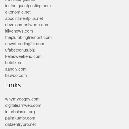
instantguestposting.com
ekonomie.net
appointmentplus.net
developmentworm.com
itlivenews.com
theplumbingfremont.com
newstrending24.com
ufabetbonus.biz
kelasweekend.com
betatk.net
aandly.com
bswoo.com
Links
whymydoggy.com
digitalearnweb.com
interbolaslot.org
palmkuafor.com
dataentrypro.net