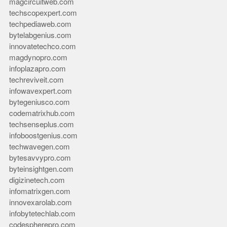
magcircuitweb.com
techscopexpert.com
techpediaweb.com
bytelabgenius.com
innovatetechco.com
magdynopro.com
infoplazapro.com
techreviveit.com
infowavexpert.com
bytegeniusco.com
codematrixhub.com
techsenseplus.com
infoboostgenius.com
techwavegen.com
bytesavvypro.com
byteinsightgen.com
digizinetech.com
infomatrixgen.com
innovexarolab.com
infobytetechlab.com
codespherepro.com