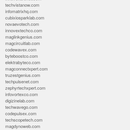
techvistanow.com
infomatrixhq.com
cubixiosparklab.com
novaevotech.com
innovextechco.com
maglinkgenius.com
magcircuitlab.com
codewavex.com
byteboostco.com
elektrabyteco.com
magconnectxpert.com
truzestgenius.com
techpulsenet.com
zephyrtechxpert.com
infovortexco.com
digizinelab.com
techwavego.com
codepulsex.com
techscopetech.com
magdynoweb.com