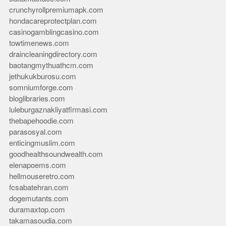
crunchyrollpremiumapk.com
hondacareprotectplan.com
casinogamblingcasino.com
towtimenews.com
draincleaningdirectory.com
baotangmythuathcm.com
jethukukburosu.com
somniumforge.com
bloglibraries.com
luleburgaznakliyatfirmasi.com
thebapehoodie.com
parasosyal.com
enticingmuslim.com
goodhealthsoundwealth.com
elenapoems.com
hellmouseretro.com
fcsabatehran.com
dogemutants.com
duramaxtop.com
takamasoudia.com