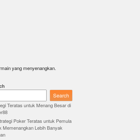
 bermain yang menyenangkan.
ch
Search
tegi Teratas untuk Menang Besar di
er88
trategi Poker Teratas untuk Pemula
k Memenangkan Lebih Banyak
gan