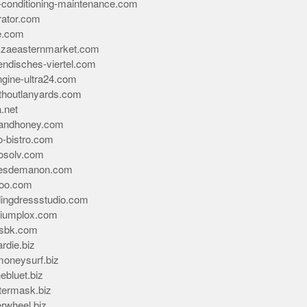
r-conditioning-maintenance.com
rator.com
e.com
zzaeasternmarket.com
endisches-viertel.com
ngine-ultra24.com
ithoutlanyards.com
a.net
handhoney.com
o-bistro.com
osolv.com
cesdemanon.com
boo.com
ingdressstudio.com
iumplox.com
sbk.com
ardie.biz
oneysurf.biz
ebluet.biz
termask.biz
rwheel.biz