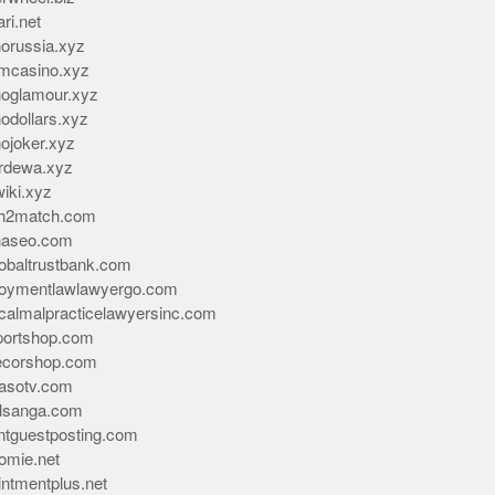
ari.net
norussia.xyz
umcasino.xyz
noglamour.xyz
odollars.xyz
ojoker.xyz
rdewa.xyz
wiki.xyz
h2match.com
naseo.com
obaltrustbank.com
oymentlawlawyergo.com
calmalpracticelawyersinc.com
ortshop.com
ecorshop.com
asotv.com
elsanga.com
antguestposting.com
omie.net
intmentplus.net