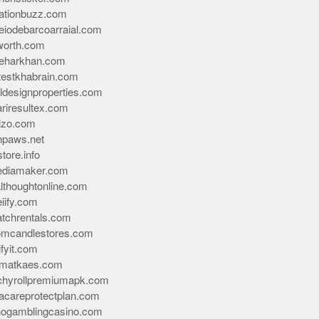
rationbuzz.com
eiodebarcoarraial.com
worth.com
eharkhan.com
atestkhabrain.com
aldesignproperties.com
ariresultex.com
izo.com
npaws.net
store.info
diamaker.com
althoughtonline.com
iify.com
tchrentals.com
omcandlestores.com
fyit.com
amatkaes.com
chyrollpremiumapk.com
acareprotectplan.com
nogamblingcasino.com