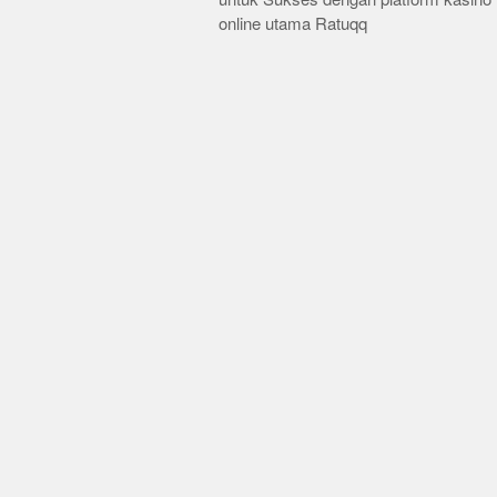
navigation
online utama Ratuqq