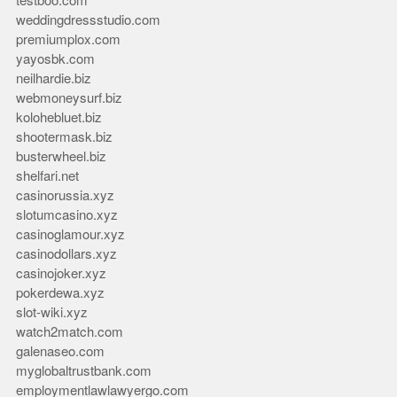
testboo.com
weddingdressstudio.com
premiumplox.com
yayosbk.com
neilhardie.biz
webmoneysurf.biz
kolohebluet.biz
shootermask.biz
busterwheel.biz
shelfari.net
casinorussia.xyz
slotumcasino.xyz
casinoglamour.xyz
casinodollars.xyz
casinojoker.xyz
pokerdewa.xyz
slot-wiki.xyz
watch2match.com
galenaseo.com
myglobaltrustbank.com
employmentlawlawyergo.com