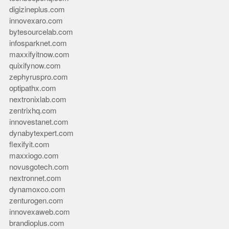
digizineplus.com
innovexaro.com
bytesourcelab.com
infosparknet.com
maxxifyitnow.com
quixifynow.com
zephyruspro.com
optipathx.com
nextronixlab.com
zentrixhq.com
innovestanet.com
dynabytexpert.com
flexifyit.com
maxxiogo.com
novusgotech.com
nextronnet.com
dynamoxco.com
zenturogen.com
innovexaweb.com
brandioplus.com