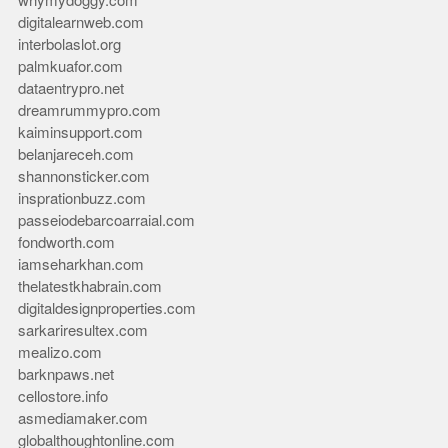
whymydoggy.com
digitalearnweb.com
interbolaslot.org
palmkuafor.com
dataentrypro.net
dreamrummypro.com
kaiminsupport.com
belanjareceh.com
shannonsticker.com
insprationbuzz.com
passeiodebarcoarraial.com
fondworth.com
iamseharkhan.com
thelatestkhabrain.com
digitaldesignproperties.com
sarkariresultex.com
mealizo.com
barknpaws.net
cellostore.info
asmediamaker.com
globalthoughtonline.com