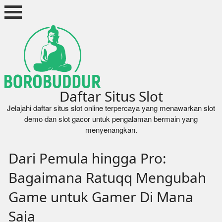
Skip
to
content
Daftar Situs Slot
Jelajahi daftar situs slot online terpercaya yang menawarkan slot
demo dan slot gacor untuk pengalaman bermain yang
menyenangkan.
Dari Pemula hingga Pro:
Bagaimana Ratuqq Mengubah
Game untuk Gamer Di Mana
Saja