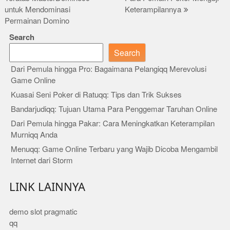
navigation
untuk Mendominasi
Keterampilannya
Permainan Domino
Search
Search
Dari Pemula hingga Pro: Bagaimana Pelangiqq Merevolusi
Game Online
Kuasai Seni Poker di Ratuqq: Tips dan Trik Sukses
Bandarjudiqq: Tujuan Utama Para Penggemar Taruhan Online
Dari Pemula hingga Pakar: Cara Meningkatkan Keterampilan
Murniqq Anda
Menuqq: Game Online Terbaru yang Wajib Dicoba Mengambil
Internet dari Storm
LINK LAINNYA
demo slot pragmatic
qq