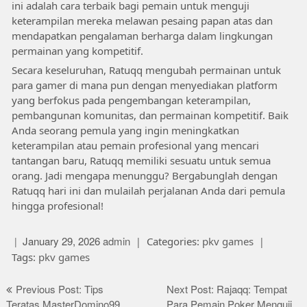
ini adalah cara terbaik bagi pemain untuk menguji
keterampilan mereka melawan pesaing papan atas dan
mendapatkan pengalaman berharga dalam lingkungan
permainan yang kompetitif.
Secara keseluruhan, Ratuqq mengubah permainan untuk
para gamer di mana pun dengan menyediakan platform
yang berfokus pada pengembangan keterampilan,
pembangunan komunitas, dan permainan kompetitif. Baik
Anda seorang pemula yang ingin meningkatkan
keterampilan atau pemain profesional yang mencari
tantangan baru, Ratuqq memiliki sesuatu untuk semua
orang. Jadi mengapa menunggu? Bergabunglah dengan
Ratuqq hari ini dan mulailah perjalanan Anda dari pemula
hingga profesional!
Categories:
pkv games
January 29, 2026
admin
Tags:
pkv games
Post
Previous Post: Tips
Next Post: Rajaqq: Tempat
Teratas MasterDomino99
Para Pemain Poker Menguji