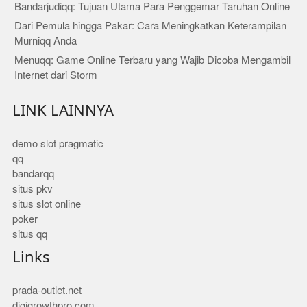
Bandarjudiqq: Tujuan Utama Para Penggemar Taruhan Online
Dari Pemula hingga Pakar: Cara Meningkatkan Keterampilan
Murniqq Anda
Menuqq: Game Online Terbaru yang Wajib Dicoba Mengambil
Internet dari Storm
LINK LAINNYA
demo slot pragmatic
qq
bandarqq
situs pkv
situs slot online
poker
situs qq
Links
prada-outlet.net
digigrowthpro.com