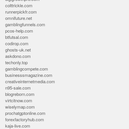
colttrickle.com
runnerpickfr.com
omnifuture.net
gamblingfunnels.com
pcos-help.com
btfutsal.com
codirop.com
ghosts-uk.net
askdono.com
techonly.top
gamblingcompete.com
businesssmagazine.com
creativeinternetmedia.com
n95-sale.com
blogreborn.com
virtcitnow.com
wiselymap.com
prochatgptonline.com
forexfactoryhub.com
kaja-live.com