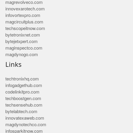
magrevolveco.com
innovexarotech.com
infovortexpro.com
magcircuitplus.com
techscopeitnow.com
bytetronixnet.com
bytejetxpert.com
maginspectco.com
magdynogo.com
Links
techtronixhq.com
infogadgethub.com
codelinkitpro.com
techboostgen.com
techsensehub.com
bytelabtech.com
innovatexaweb.com
magdynotechco.com
infosparkitnow.com