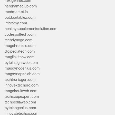
flexigennet.com
heronameclub.com
medmarket.io
outdoortablez.com
infotomy.com
healthysupplementsolution.com
codespottech.com
techdynogo.com
magchronicle.com
digipediatech.com
maglinkitnow.com
byteinsightweb.com
magdynogenius.com
magsynapselab.com
techtronixgen.com
innovextechpro.com
magcircuitweb.com
techscopexpert.com
techpediaweb.com
bytelabgenius.com
innovatetechco.com