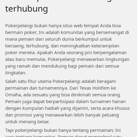
terhubung
Pokerpelangi bukan hanya situs web tempat Anda bisa
bermain poker; Ini adalah komunitas yang bersemangat di
mana pemain dari seluruh dunia berkumpul untuk
bersaing, terhubung, dan meningkatkan keterampilan
poker mereka. Apakah Anda seorang pro berpengalaman
atau baru memulai, Pokerpelangi menawarkan lingkungan
yang ramah dan mendukung bagi pemain dari semua
tingkatan.
Salah satu fitur utama Pokerpelangi adalah beragam
permainan dan turnamennya. Dari Texas Hold’em ke
Omaha, ada sesuatu yang bisa dinikmati semua orang.
Pemain juga dapat berpartisipasi dalam turnamen harian
dengan kumpulan hadiah yang dijamin, serta acara khusus
dan promosi yang menawarkan lebih banyak peluang
untuk menang besar.
Tapi pokerpelangi bukan hanya tentang permainan; Ini
juga tentang komunitas. Pemain dapat mengobrol satu