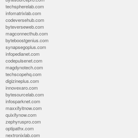
techspherelab.com
infomatrixlab.com
codeversehub.com
byteverseweb.com
magconnecthub.com
byteboostgenius.com
synapsegoplus.com
infopedianet.com
codepulsenet.com
magdynotech.com
techscopehq.com
digizineplus.com
innovexaro.com
bytesourcelab.com
infosparknet.com
maxxifyitnow.com
quixifynow.com
zephyruspro.com
optipathx.com
nextronixlab.com