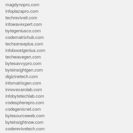
magdynopro.com
infoplazapro.com
techreviveit.com
infowavexpert.com
bytegeniusco.com
codematrixhub.com
techsenseplus.com
infoboostgenius.com
techwavegen.com
bytesavvypro.com
byteinsightgen.com
digizinetech.com
infomatrixgen.com
innovexarolab.com
infobytetechlab.com
codespherepro.com
codegenixnet.com
bytesourceweb.com
byteinsightnow.com
coderevivetech.com