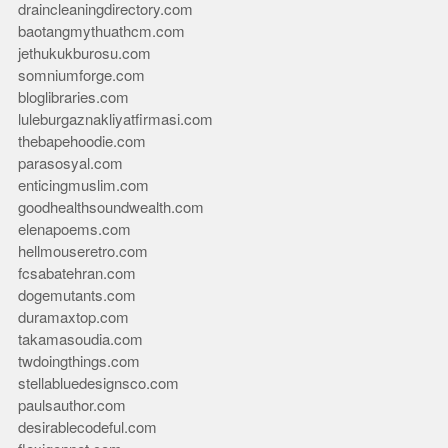
draincleaningdirectory.com
baotangmythuathcm.com
jethukukburosu.com
somniumforge.com
bloglibraries.com
luleburgaznakliyatfirmasi.com
thebapehoodie.com
parasosyal.com
enticingmuslim.com
goodhealthsoundwealth.com
elenapoems.com
hellmouseretro.com
fcsabatehran.com
dogemutants.com
duramaxtop.com
takamasoudia.com
twdoingthings.com
stellabluedesignsco.com
paulsauthor.com
desirablecodeful.com