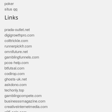
poker
situs qq
Links
prada-outlet.net
digigrowthpro.com
colttrickle.com
runnerpickfr.com
omnifuture.net
gamblingfunnels.com
pcos-help.com
btfutsal.com
codirop.com
ghosts-uk.net
askdono.com
techonly.top
gamblingcompete.com
businesssmagazine.com
creativeinternetmedia.com