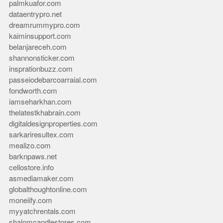
palmkuafor.com
dataentrypro.net
dreamrummypro.com
kaiminsupport.com
belanjareceh.com
shannonsticker.com
insprationbuzz.com
passeiodebarcoarraial.com
fondworth.com
iamseharkhan.com
thelatestkhabrain.com
digitaldesignproperties.com
sarkariresultex.com
mealizo.com
barknpaws.net
cellostore.info
asmediamaker.com
globalthoughtonline.com
moneiify.com
myyatchrentals.com
shalomcandlestores.com