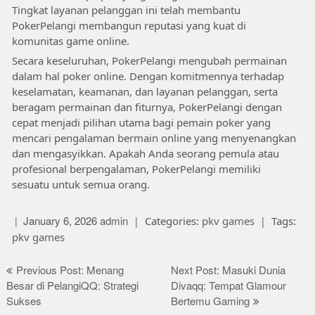
Tingkat layanan pelanggan ini telah membantu
PokerPelangi membangun reputasi yang kuat di
komunitas game online.
Secara keseluruhan, PokerPelangi mengubah permainan
dalam hal poker online. Dengan komitmennya terhadap
keselamatan, keamanan, dan layanan pelanggan, serta
beragam permainan dan fiturnya, PokerPelangi dengan
cepat menjadi pilihan utama bagi pemain poker yang
mencari pengalaman bermain online yang menyenangkan
dan mengasyikkan. Apakah Anda seorang pemula atau
profesional berpengalaman, PokerPelangi memiliki
sesuatu untuk semua orang.
Categories:
pkv games
Tags:
January 6, 2026
admin
pkv games
Post
Previous Post: Menang
Next Post: Masuki Dunia
navigation
Besar di PelangiQQ: Strategi
Divaqq: Tempat Glamour
Sukses
Bertemu Gaming