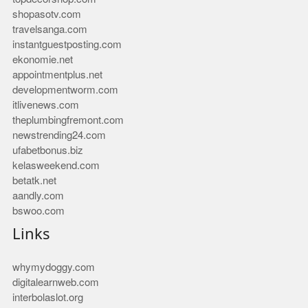
shopasotv.com
travelsanga.com
instantguestposting.com
ekonomie.net
appointmentplus.net
developmentworm.com
itlivenews.com
theplumbingfremont.com
newstrending24.com
ufabetbonus.biz
kelasweekend.com
betatk.net
aandly.com
bswoo.com
Links
whymydoggy.com
digitalearnweb.com
interbolaslot.org