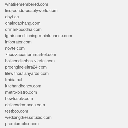
whatiremembered.com
linq-condo-beautyworld.com
ebyt.cc
chaindaohang.com
drmarkbuddha.com
lg-air-conditioning-maintenance.com
infoorator.com
novte.com
7hpizzaeasternmarket.com
hollaendisches-viertel.com
proengine-ultra24.com
lifewithoutlanyards.com
traida.net
kitchandhoney.com
metro-bistro.com
howtosolv.com
delicesdemanon.com
testboo.com
weddingdressstudio.com
premiumplox.com