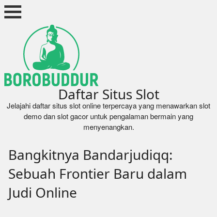
Skip
to
content
Daftar Situs Slot
Jelajahi daftar situs slot online terpercaya yang menawarkan slot
demo dan slot gacor untuk pengalaman bermain yang
menyenangkan.
Bangkitnya Bandarjudiqq:
Sebuah Frontier Baru dalam
Judi Online