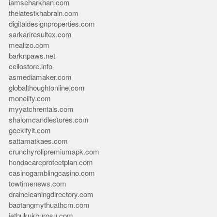
iamseharkhan.com
thelatestkhabrain.com
digitaldesignproperties.com
sarkariresultex.com
mealizo.com
barknpaws.net
cellostore.info
asmediamaker.com
globalthoughtonline.com
moneiify.com
myyatchrentals.com
shalomcandlestores.com
geekifyit.com
sattamatkaes.com
crunchyrollpremiumapk.com
hondacareprotectplan.com
casinogamblingcasino.com
towtimenews.com
draincleaningdirectory.com
baotangmythuathcm.com
jethukukburosu.com