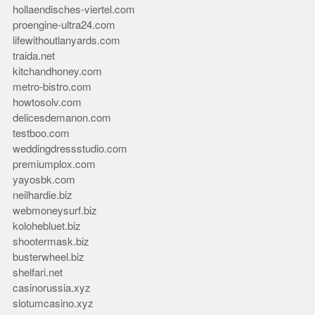
hollaendisches-viertel.com
proengine-ultra24.com
lifewithoutlanyards.com
traida.net
kitchandhoney.com
metro-bistro.com
howtosolv.com
delicesdemanon.com
testboo.com
weddingdressstudio.com
premiumplox.com
yayosbk.com
neilhardie.biz
webmoneysurf.biz
kolohebluet.biz
shootermask.biz
busterwheel.biz
shelfari.net
casinorussia.xyz
slotumcasino.xyz