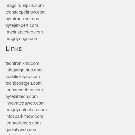
magcircuitplus.com
techscopeitnow.com
bytetronixnet.com
bytejetxpert.com
maginspectco.com
magdynogo.com
Links
techtronixhq.com
infogadgethub.com
codelinkitpro.com
techboostgen.com
techsensehub.com
bytelabtech.com
innovatexaweb.com
magdynotechco.com
infosparkitnow.com
techvortexco.com
geekifyweb.com