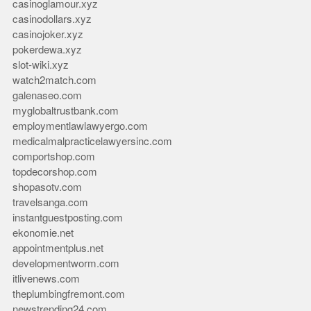
casinoglamour.xyz
casinodollars.xyz
casinojoker.xyz
pokerdewa.xyz
slot-wiki.xyz
watch2match.com
galenaseo.com
myglobaltrustbank.com
employmentlawlawyergo.com
medicalmalpracticelawyersinc.com
comportshop.com
topdecorshop.com
shopasotv.com
travelsanga.com
instantguestposting.com
ekonomie.net
appointmentplus.net
developmentworm.com
itlivenews.com
theplumbingfremont.com
newstrending24.com