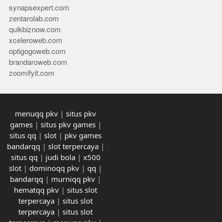
synapsexpert.com
zentarolab.com
quikbiznow.com
xceleroweb.com
optigogoweb.com
brandaroweb.com
zoomifyit.com
menuqq pkv
|
situs pkv
games
|
situs pkv games
|
situs qq
|
slot
|
pkv games
bandarqq
|
slot terpercaya
|
situs qq
|
judi bola
|
x500
slot
|
dominoqq pkv
|
qq
|
bandarqq
|
murniqq pkv
|
hematqq pkv
|
situs slot
terpercaya
|
situs slot
terpercaya
|
situs slot