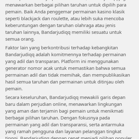
menawarkan berbagai pilihan taruhan untuk dipilih para
pemain. Baik Anda penggemar permainan kasino klasik
seperti blackjack dan roulette, atau lebih suka mencoba
keberuntungan dengan taruhan olahraga atau jenis
taruhan lainnya, Bandarjudiqq memiliki sesuatu untuk
semua orang.
Faktor lain yang berkontribusi terhadap kebangkitan
Bandarjudiqq adalah komitmennya terhadap permainan
yang adil dan transparan. Platform ini menggunakan
generator nomor acak untuk memastikan bahwa semua
permainan adil dan tidak memihak, dan mempublikasikan
hasil semua taruhan dan permainan untuk ditinjau oleh
pemain.
Secara keseluruhan, Bandarjudiqq mewakili garis depan
baru dalam perjudian online, menawarkan lingkungan
yang aman dan terjamin bagi pemain untuk menikmati
berbagai pilihan taruhan. Dengan fokusnya pada
permainan yang adil dan transparansi, serta antarmuka
yang ramah pengguna dan layanan pelanggan tingkat
tinggi, Bandarjudiqq dengan cepat menjadi pilihan populer