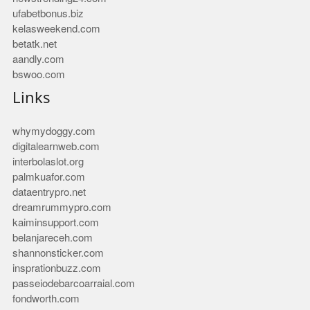
ufabetbonus.biz
kelasweekend.com
betatk.net
aandly.com
bswoo.com
Links
whymydoggy.com
digitalearnweb.com
interbolaslot.org
palmkuafor.com
dataentrypro.net
dreamrummypro.com
kaiminsupport.com
belanjareceh.com
shannonsticker.com
insprationbuzz.com
passeiodebarcoarraial.com
fondworth.com